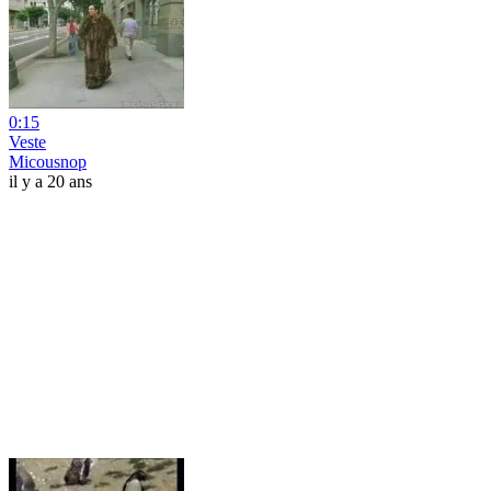
0:15
Veste
Micousnop
il y a 20 ans