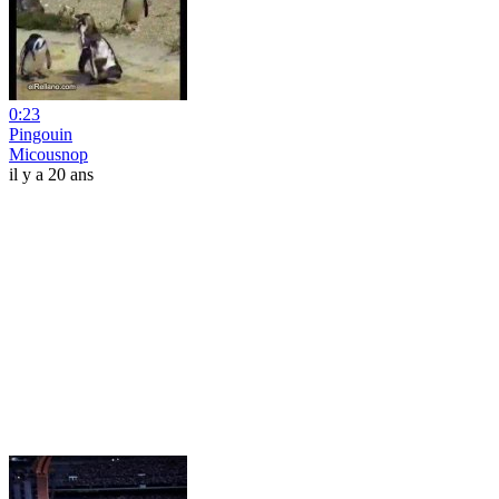
0:23
Pingouin
Micousnop
il y a 20 ans