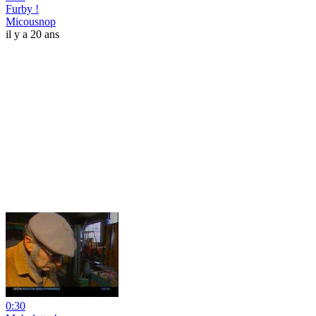
Furby !
Micousnop
il y a 20 ans
0:30