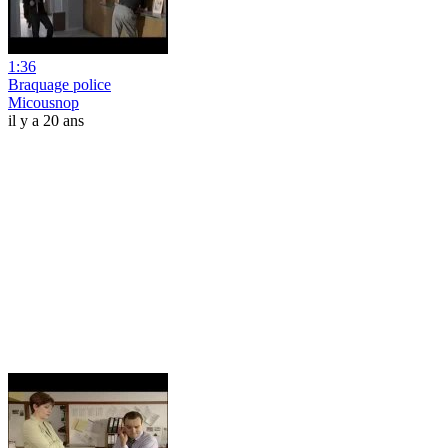
1:36
Braquage police
Micousnop
il y a 20 ans