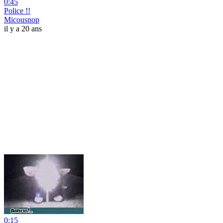
0:45
Police !!
Micousnop
il y a 20 ans
0:15