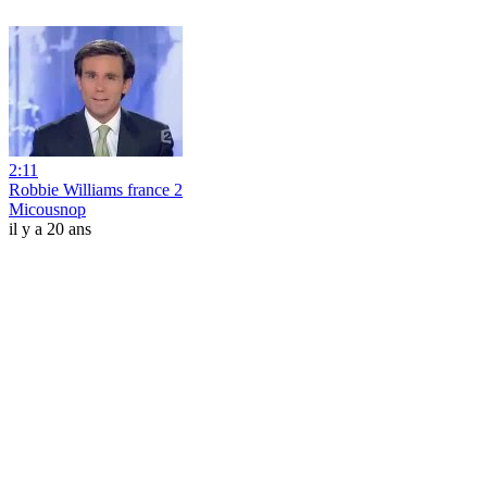
2:11
Robbie Williams france 2
Micousnop
il y a 20 ans