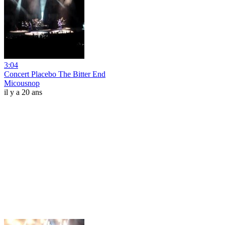
3:04
Concert Placebo The Bitter End
Micousnop
il y a 20 ans