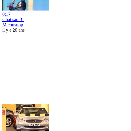
0:17
Chat saut !!
Micousnop
il y a 20 ans