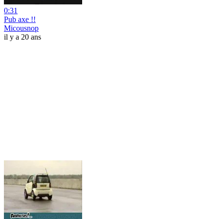
0:31
Pub axe !!
Micousnop
il y a 20 ans