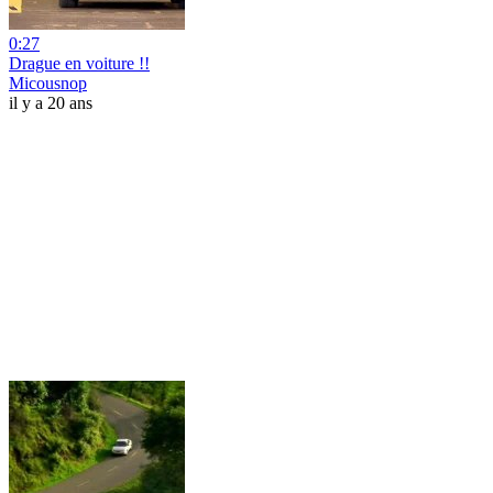
0:27
Drague en voiture !!
Micousnop
il y a 20 ans