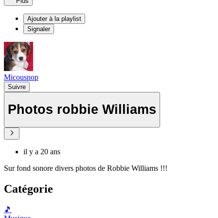
Plus
Ajouter à la playlist
Signaler
Micousnop
Suivre
Photos robbie Williams
il y a 20 ans
Sur fond sonore divers photos de Robbie Williams !!!
Catégorie
🎵