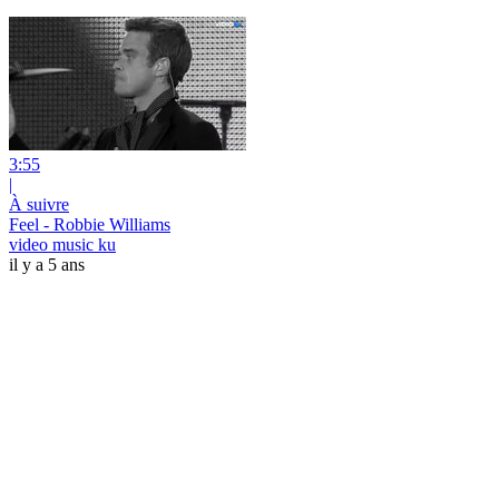
3:55
|
À suivre
Feel - Robbie Williams
video music ku
il y a 5 ans