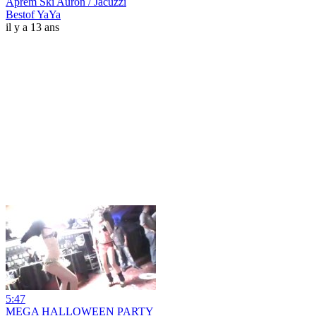
Aprem Ski Auron / Jacuzzi
Bestof YaYa
il y a 13 ans
5:47
MEGA HALLOWEEN PARTY