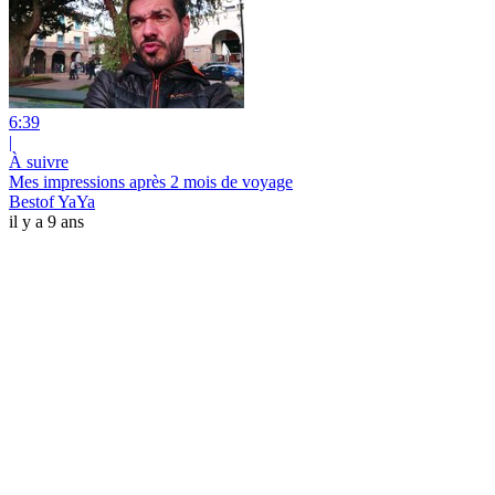
6:39
|
À suivre
Mes impressions après 2 mois de voyage
Bestof YaYa
il y a 9 ans