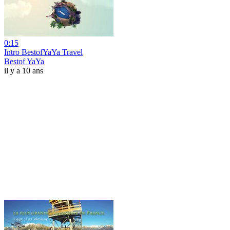
0:15
Intro BestofYaYa Travel
Bestof YaYa
il y a 10 ans