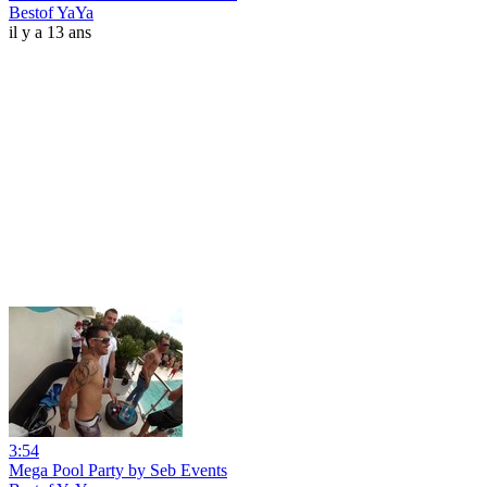
Bestof YaYa
il y a 13 ans
3:54
Mega Pool Party by Seb Events