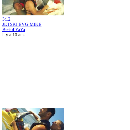
3:12
JETSKI EVG MIKE
Bestof YaYa
il y a 10 ans