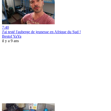
7:40
J'ai testé l'auberge de jeunesse en Afrique du Sud !
Bestof YaYa
il y a 9 ans