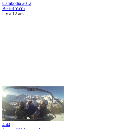
Cambodia 2012
Bestof YaYa
il y a 12 ans
4:44