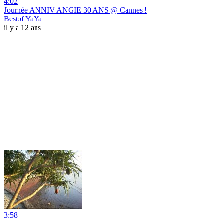
4:02
Journée ANNIV ANGIE 30 ANS @ Cannes !
Bestof YaYa
il y a 12 ans
3:58