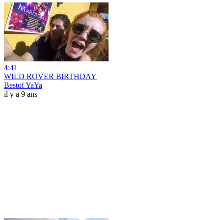
4:41
WILD ROVER BIRTHDAY
Bestof YaYa
il y a 9 ans