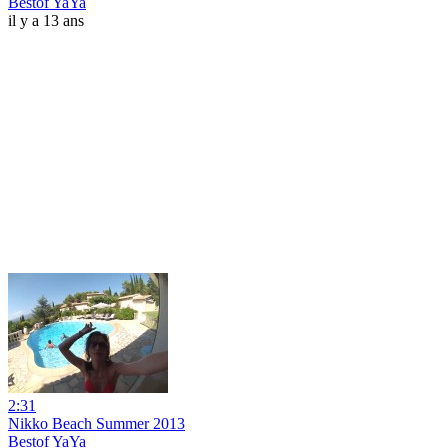
Bestof YaYa
il y a 13 ans
2:31
Nikko Beach Summer 2013
Bestof YaYa