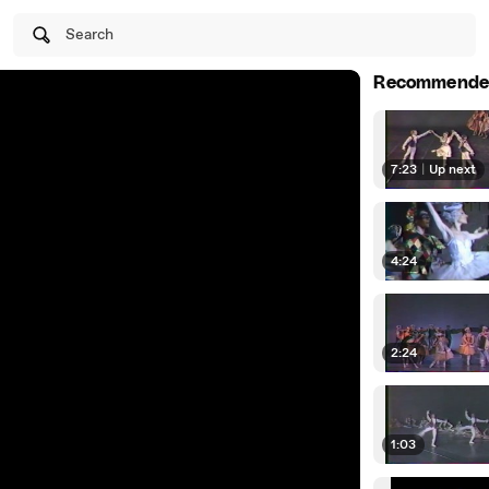
Search
Recommende
7:23
|
Up next
4:24
2:24
1:03