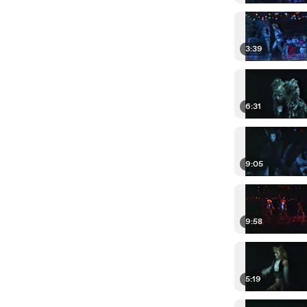
3:39
6:31
9:05
9:58
5:19