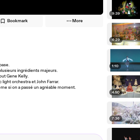
9:39
Bookmark
More
6:29
 base.
1:10
lusieurs ingrédients majeurs.
out Gene Kelly.
light orchestra et John Farrar.
meme si on a passé un agréable moment.
4:50
7:36