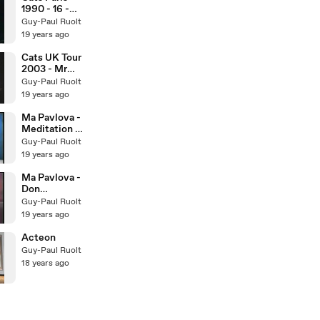
1990 - 16 -
Matamore
Guy-Paul Ruolt
19 years ago
Cats UK Tour
2003 - Mr
Mistoffelees
Guy-Paul Ruolt
19 years ago
Ma Pavlova -
Meditation de
Thaïs
Guy-Paul Ruolt
19 years ago
Ma Pavlova -
Don
Quichotte
Guy-Paul Ruolt
19 years ago
Acteon
Guy-Paul Ruolt
18 years ago