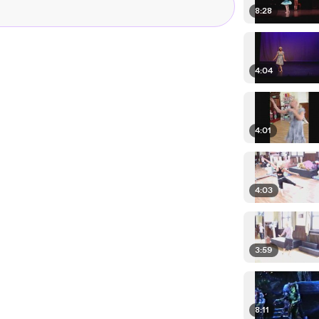
8:28
4:04
4:01
4:03
3:59
8:11