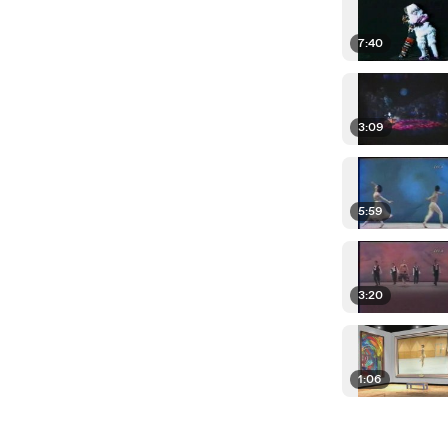
7:40
3:09
5:59
3:20
1:06