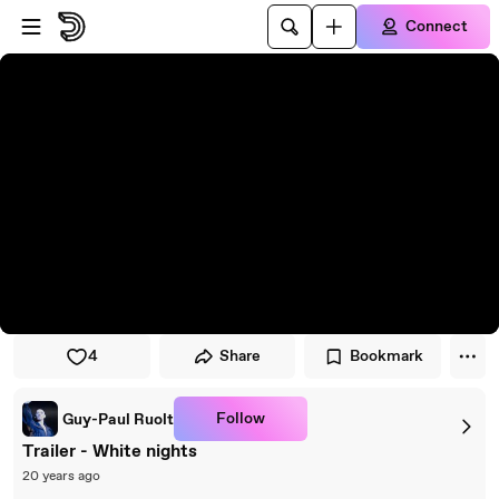
Skip to player
Skip to main content
Connect
4
Share
Bookmark
Follow
Guy-Paul Ruolt
Trailer - White nights
20 years ago