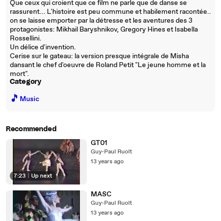
Que ceux qui croient que ce film ne parle que de danse se
rassurent... L'histoire est peu commune et habilement racontée..
on se laisse emporter par la détresse et les aventures des 3
protagonistes: Mikhail Baryshnikov, Gregory Hines et Isabella
Rossellini.
Un délice d'invention.
Cerise sur le gateau: la version presque intégrale de Misha
dansant le chef d'oeuvre de Roland Petit "Le jeune homme et la
mort".
Category
🎵
Music
Recommended
GT01
Guy-Paul Ruolt
13 years ago
7:23
|
Up next
MASC
Guy-Paul Ruolt
13 years ago