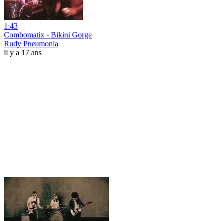
1:43
Combomatix - Bikini Gorge
Rudy Pneumonia
il y a 17 ans