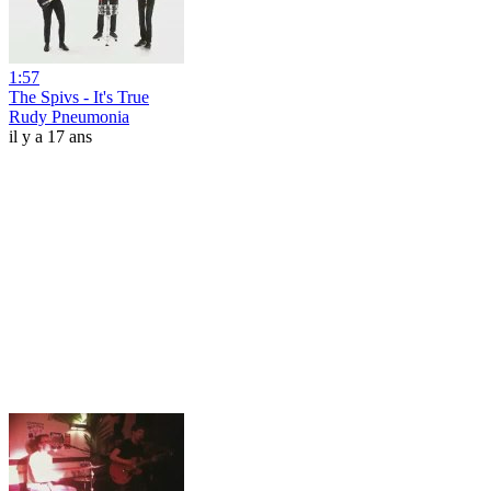
1:57
The Spivs - It's True
Rudy Pneumonia
il y a 17 ans