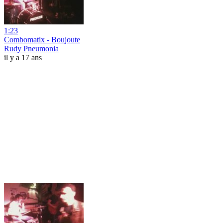
1:23
Combomatix - Boujoute
Rudy Pneumonia
il y a 17 ans