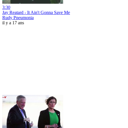
3:30
Jay Reatard - It Ain't Gonna Save Me
Rudy Pneumonia
il y a 17 ans