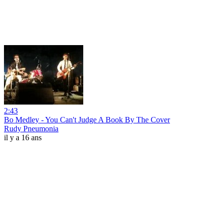
2:43
Bo Medley - You Can't Judge A Book By The Cover
Rudy Pneumonia
il y a 16 ans