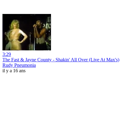
3:29
The Fast & Jayne County - Shakin' All Over (Live At Max's)
Rudy Pneumonia
il y a 16 ans