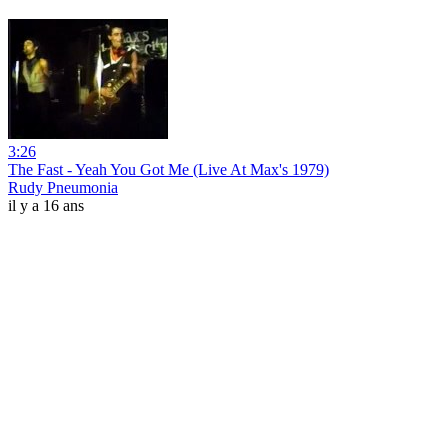
3:26
The Fast - Yeah You Got Me (Live At Max's 1979)
Rudy Pneumonia
il y a 16 ans