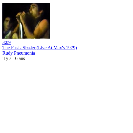
3:09
The Fast - Sizzler (Live At Max's 1979)
Rudy Pneumonia
il y a 16 ans