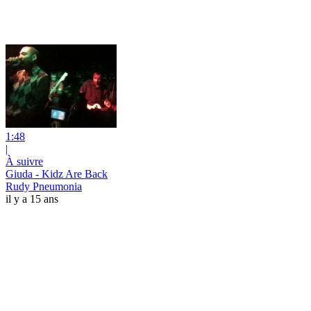
1:48
|
À suivre
Giuda - Kidz Are Back
Rudy Pneumonia
il y a 15 ans