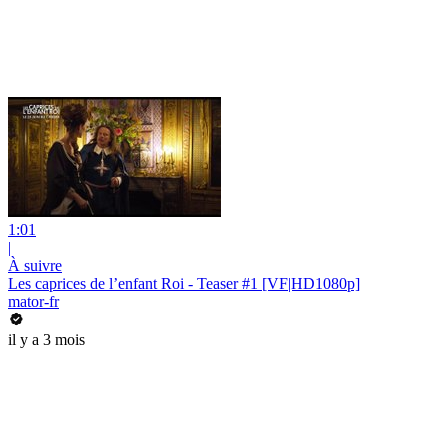
1:01
|
À suivre
Les caprices de l’enfant Roi - Teaser #1 [VF|HD1080p]
mator-fr
il y a 3 mois