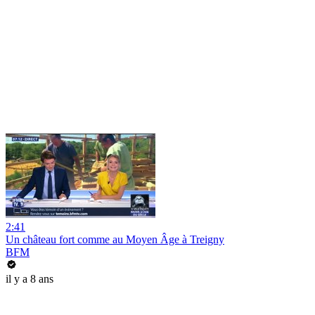
2:41
Un château fort comme au Moyen Âge à Treigny
BFM
il y a 8 ans