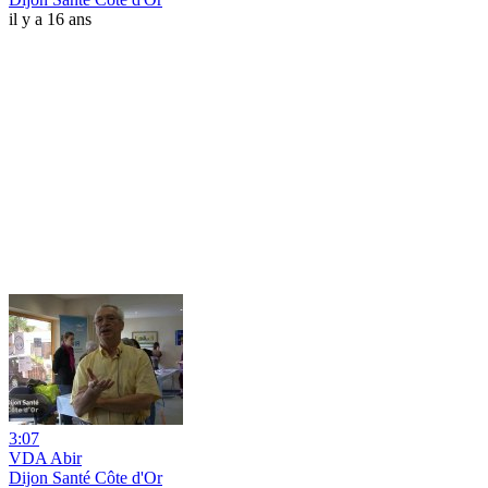
il y a 16 ans
3:07
VDA Abir
Dijon Santé Côte d'Or