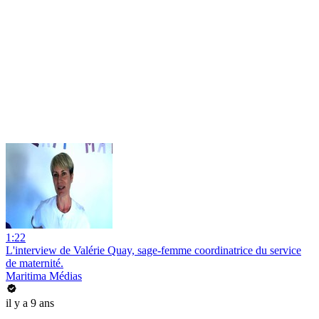
1:22
L'interview de Valérie Quay, sage-femme coordinatrice du service
de maternité.
Maritima Médias
il y a 9 ans