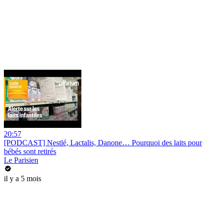
20:57
[PODCAST] Nestlé, Lactalis, Danone… Pourquoi des laits pour
bébés sont retirés
Le Parisien
il y a 5 mois