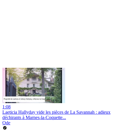
1:08
Laeticia Hallyday vide les pièces de La Savannah : adieux
déchirants à Marnes-la-Coquette...
Ode