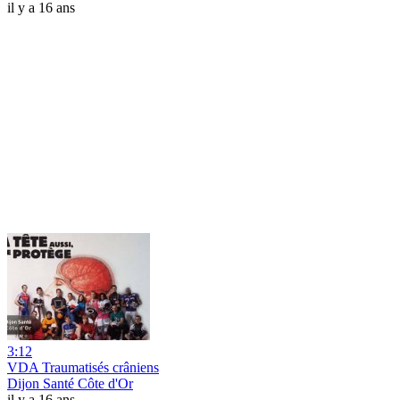
il y a 16 ans
3:12
VDA Traumatisés crâniens
Dijon Santé Côte d'Or
il y a 16 ans