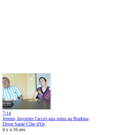
7:14
Jeremi, favoriser l'acces aux soins au Burkina
Dijon Santé Côte d'Or
il y a 16 ans