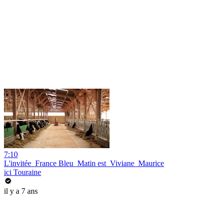
7:10
L'invitée_France Bleu_Matin est_Viviane_Maurice
ici Touraine
il y a 7 ans