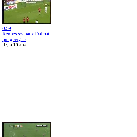
0:59
Rennes sochaux Dalmat
ljungberg15
il y a 19 ans