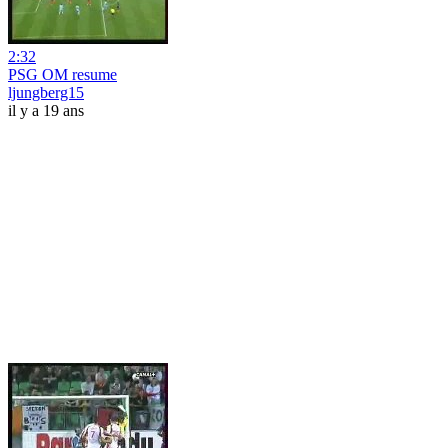
2:32
PSG OM resume
ljungberg15
il y a 19 ans