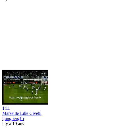
1:11
Marseille Lille Civelli
ljungberg15
il y a 19 ans