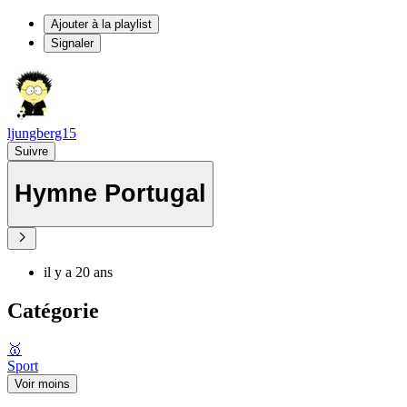
Ajouter à la playlist
Signaler
ljungberg15
Suivre
Hymne Portugal
il y a 20 ans
Catégorie
🥇
Sport
Voir moins