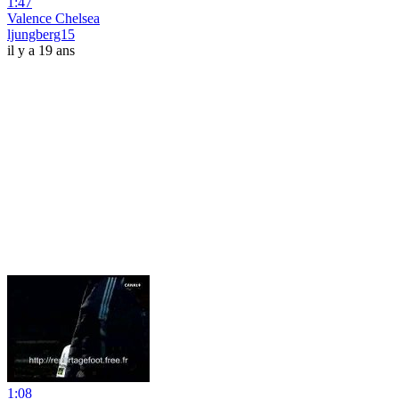
1:47
Valence Chelsea
ljungberg15
il y a 19 ans
1:08