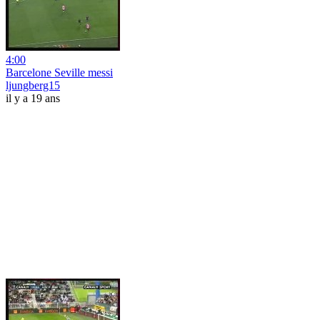
4:00
Barcelone Seville messi
ljungberg15
il y a 19 ans