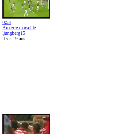
0:53
Auxerre marseille
ljungberg15
il y a 19 ans