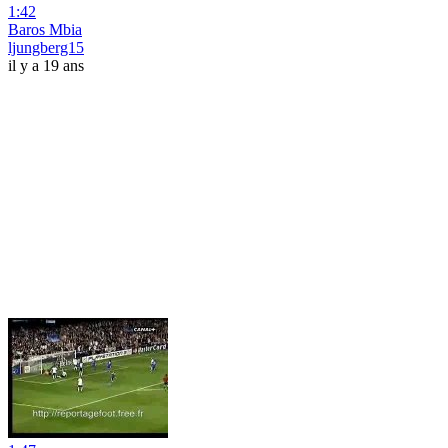
1:42
Baros Mbia
ljungberg15
il y a 19 ans