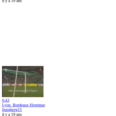
il y a 19 ans
0:43
Lyon_Bordeaux Henrique
ljungberg15
il y a 19 ans