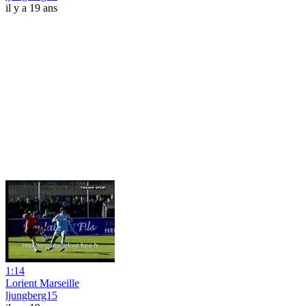
il y a 19 ans
1:14
Lorient Marseille
ljungberg15