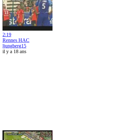
2:19
Rennes HAC
ljungberg15
il y a 18 ans