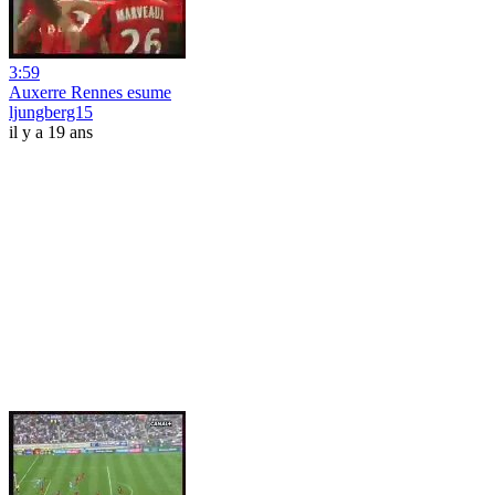
3:59
Auxerre Rennes esume
ljungberg15
il y a 19 ans