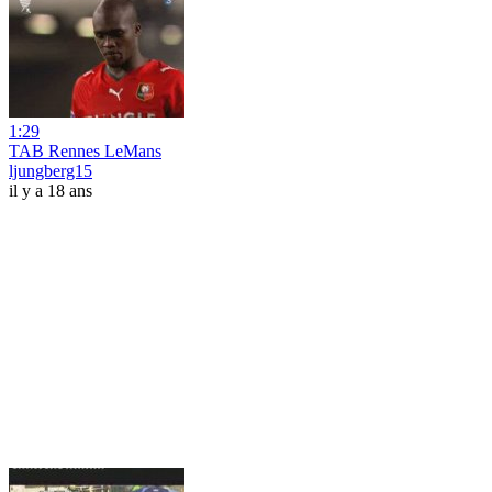
1:29
TAB Rennes LeMans
ljungberg15
il y a 18 ans