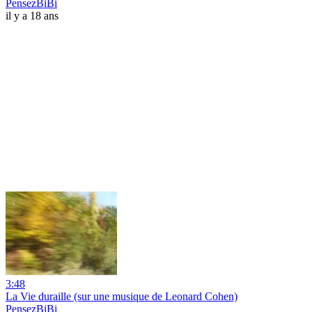
PensezBiBi
il y a 18 ans
3:48
La Vie duraille (sur une musique de Leonard Cohen)
PensezBiBi