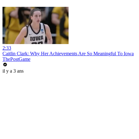
2:33
Caitlin Clark: Why Her Achievements Are So Meaningful To Iowa
ThePostGame
il y a 3 ans