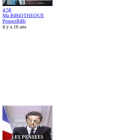
4:58
Ma BiBiOTHEQUE
PensezBiBi
il y a 16 ans