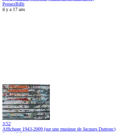
PensezBiBi
il y a 17 ans
3:52
Affichage 1943-2009 (sur une musique de Jacques Dutronc)