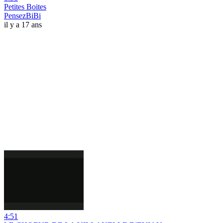
Petites Boites
PensezBiBi
il y a 17 ans
4:51