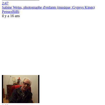
2:47
Sabine Weiss, photographe d'enfants (musique :Gypsys Kings)
PensezBiBi
il y a 16 ans