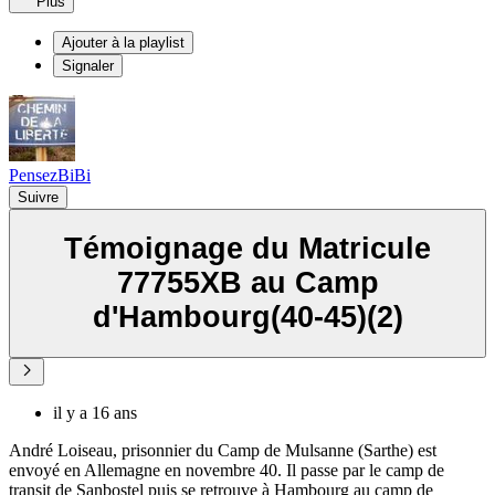
Plus
Ajouter à la playlist
Signaler
PensezBiBi
Suivre
Témoignage du Matricule
77755XB au Camp
d'Hambourg(40-45)(2)
il y a 16 ans
André Loiseau, prisonnier du Camp de Mulsanne (Sarthe) est
envoyé en Allemagne en novembre 40. Il passe par le camp de
transit de Sanbostel puis se retrouve à Hambourg au camp de