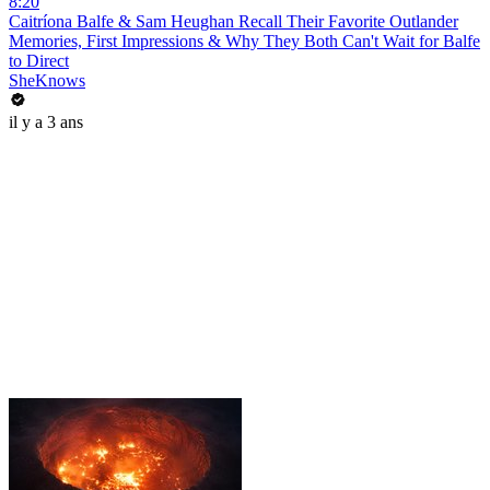
8:20
Caitríona Balfe & Sam Heughan Recall Their Favorite Outlander
Memories, First Impressions & Why They Both Can't Wait for Balfe
to Direct
SheKnows
il y a 3 ans