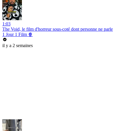
1:03
The Void, le film d'horreur sous-coté dont personne ne parle
1 Jour 1 Film 🍿
il y a 2 semaines