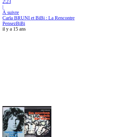
2:23
|
À suivre
Carla BRUNI et BiBi : La Rencontre
PensezBiBi
il y a 15 ans