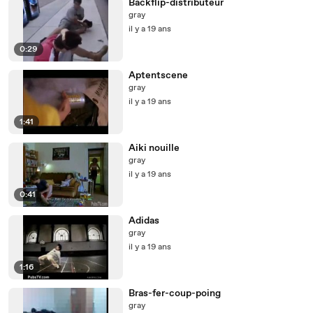
Backflip-distributeur
gray
il y a 19 ans
0:29
Aptentscene
gray
il y a 19 ans
1:41
Aiki nouille
gray
il y a 19 ans
0:41
Adidas
gray
il y a 19 ans
1:16
Bras-fer-coup-poing
gray