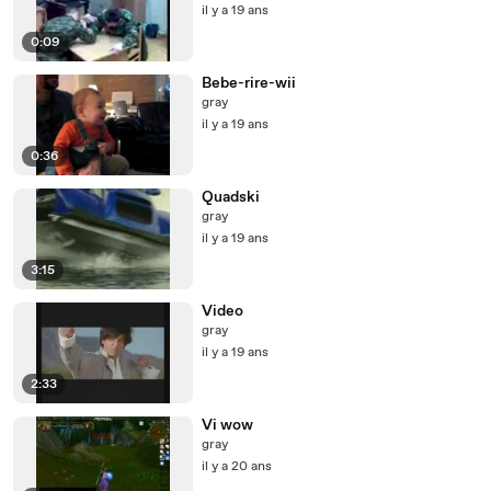
il y a 19 ans
0:09
Bebe-rire-wii
gray
il y a 19 ans
0:36
Quadski
gray
il y a 19 ans
3:15
Video
gray
il y a 19 ans
2:33
Vi wow
gray
il y a 20 ans