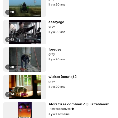
il y a 20 ans
0:38
essayage
gray
il y a 20 ans
0:43
foreuse
gray
il y a 20 ans
0:38
wiskas (souris) 2
gray
il y a 20 ans
0:34
Alors tu as combien ? Quiz tableaux
Pierrespectives
il y a 1 semaine