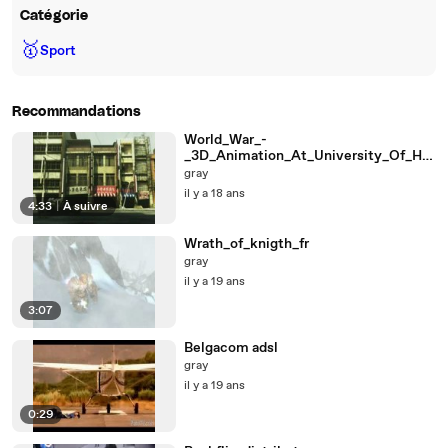
Catégorie
🥇
Sport
Recommandations
World_War_-
_3D_Animation_At_University_Of_Her
tfordshire_2008
gray
il y a 18 ans
4:33
|
À suivre
Wrath_of_knigth_fr
gray
il y a 19 ans
3:07
Belgacom adsl
gray
il y a 19 ans
0:29