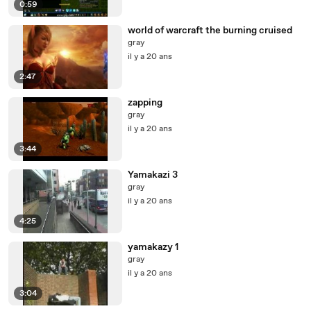
0:59
world of warcraft the burning cruised
gray
il y a 20 ans
2:47
zapping
gray
il y a 20 ans
3:44
Yamakazi 3
gray
il y a 20 ans
4:25
yamakazy 1
gray
il y a 20 ans
3:04