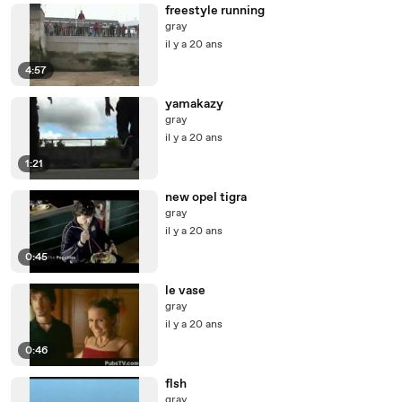
freestyle running
gray
il y a 20 ans
4:57
yamakazy
gray
il y a 20 ans
1:21
new opel tigra
gray
il y a 20 ans
0:45
le vase
gray
il y a 20 ans
0:46
flsh
gray