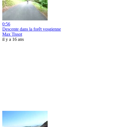
0:56
Descente dans la forêt vosgienne
Max Tissot
il y a 16 ans