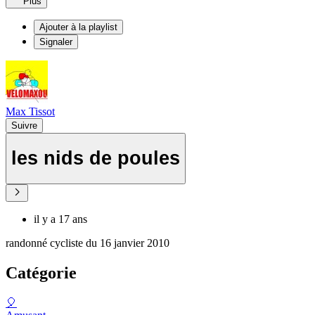
Plus
Ajouter à la playlist
Signaler
Max Tissot
Suivre
les nids de poules
il y a 17 ans
randonné cycliste du 16 janvier 2010
Catégorie
🎈