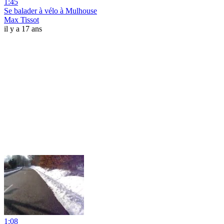
1:45
Se balader à vélo à Mulhouse
Max Tissot
il y a 17 ans
1:08