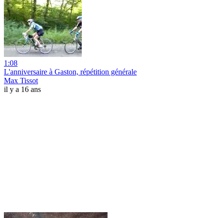
1:08
L'anniversaire à Gaston, répétition générale
Max Tissot
il y a 16 ans