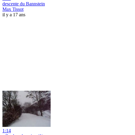
descente du Bannstein
Max Tissot
il y a 17 ans
1:14