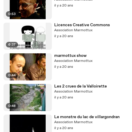
il y a 20 ans
0:53
Licences Creative Commons
Association Marmottux
il y a 20 ans
6:37
marmottux show
Association Marmottux
il y a 20 ans
0:44
Les 2 crues de la Valloirette
Association Marmottux
il y a 20 ans
0:48
Le monstre du lac de villargondran
Association Marmottux
il y a 20 ans