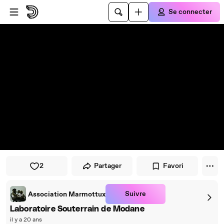
Passer au player
Passer au contenu principal
Se connecter
2
Partager
Favori
Suivre
Association Marmottux
Laboratoire Souterrain de Modane
il y a 20 ans