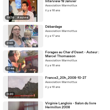
Interview 18 Janvier
Association Marmottux
il y a 16 ans
19:39
|
À suivre
Débardage
Association Marmottux
il y a 17 ans
2:59
Forages au Char d'Osset - Auteur :
Marcel Thomasson
Association Marmottux
il y a 18 ans
10:44
France2_20h_2008-10-27
Association Marmottux
il y a 18 ans
0:20
Virginie Langlois - Salon du livre
Hermillon 2008