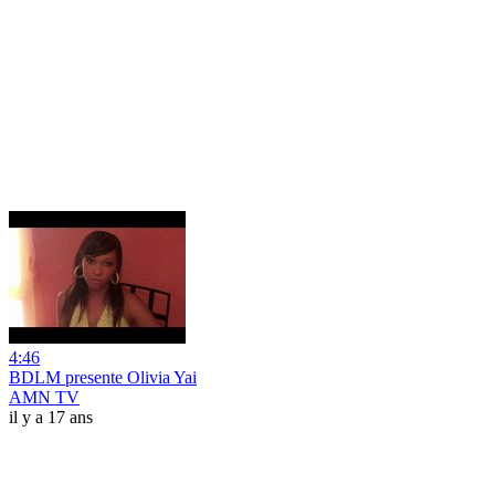
4:46
BDLM presente Olivia Yai
AMN TV
il y a 17 ans