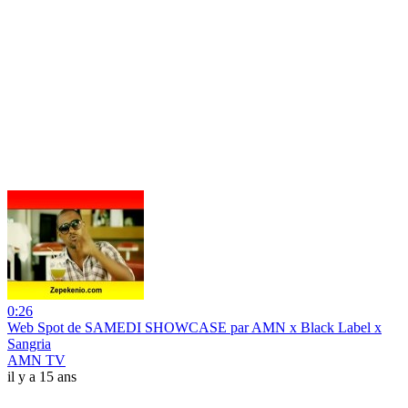
0:26
Web Spot de SAMEDI SHOWCASE par AMN x Black Label x
Sangria
AMN TV
il y a 15 ans