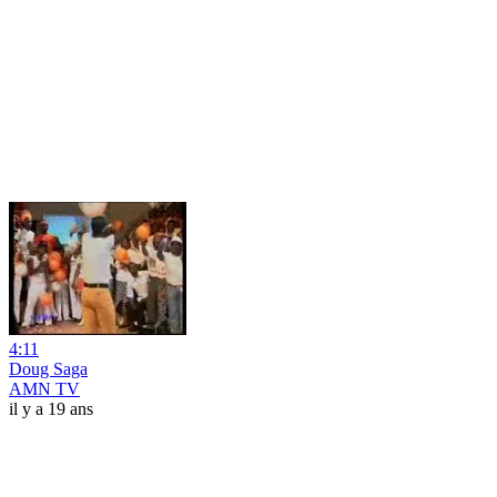
4:11
Doug Saga
AMN TV
il y a 19 ans