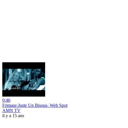
0:46
Frimaur-Juste Un Bisous- Web Spot
AMN TV
il y a 15 ans