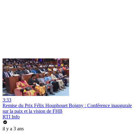
3:33
Remise du Prix Félix Houphouet Boigny : Conférence inaugurale
sur la paix et la vision de FHB
RTI Info
il y a 3 ans