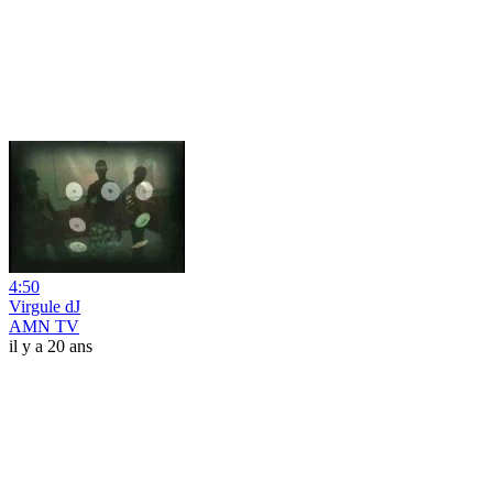
4:50
Virgule dJ
AMN TV
il y a 20 ans