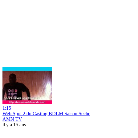
1:15
Web Spot 2 du Casting BDLM Saison Seche
AMN TV
il y a 15 ans