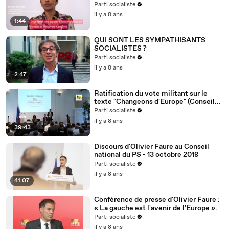
Nouvelle-Calédonie
Parti socialiste
il y a 8 ans
1:44
QUI SONT LES SYMPATHISANTS
SOCIALISTES ?
Parti socialiste
il y a 8 ans
2:47
Ratification du vote militant sur le
texte "Changeons d'Europe" (Conseil
national du 13/10/2018)
Parti socialiste
il y a 8 ans
39:43
Discours d'Olivier Faure au Conseil
national du PS - 13 octobre 2018
Parti socialiste
il y a 8 ans
41:07
Conférence de presse d'Olivier Faure :
« La gauche est l'avenir de l'Europe ».
Parti socialiste
il y a 8 ans