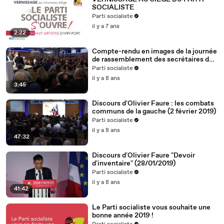
SOCIALISTE
Parti socialiste
il y a 7 ans
2:22
Compte-rendu en images de la journée
de rassemblement des secrétaires de
section (2.2.19)
Parti socialiste
il y a 8 ans
3:45
Discours d'Olivier Faure : les combats
communs de la gauche (2 février 2019)
Parti socialiste
il y a 8 ans
47:32
Discours d'Olivier Faure "Devoir
d'inventaire" (28/01/2019)
Parti socialiste
il y a 8 ans
41:42
Le Parti socialiste vous souhaite une
bonne année 2019 !