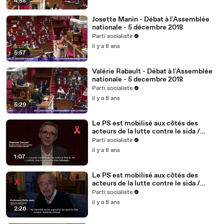
4:58
Josette Manin - Débat à l'Assemblée
nationale - 5 décembre 2018
Parti socialiste
il y a 8 ans
5:57
Valérie Rabault - Débat à l'Assemblée
nationale - 5 decembre 2018
Parti socialiste
il y a 8 ans
5:29
Le PS est mobilisé aux côtés des
acteurs de la lutte contre le sida /
Stéphane Troussel - 2/5
Parti socialiste
il y a 8 ans
1:07
Le PS est mobilisé aux côtés des
acteurs de la lutte contre le sida /
Didier Jayle, médecin, fondateur du
Parti socialiste
site vih.org - 1/5
il y a 8 ans
2:26