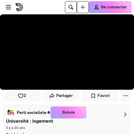
Passer au player
Passer au contenu principal
Se connecter
2
Partager
Favori
Suivre
Parti socialiste
Université : logement
il y a 20 ans