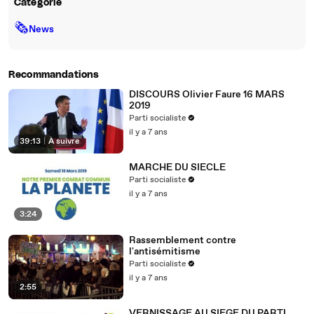
Catégorie
🗞
News
Recommandations
DISCOURS Olivier Faure 16 MARS
2019
Parti socialiste
il y a 7 ans
39:13
|
À suivre
MARCHE DU SIECLE
Parti socialiste
il y a 7 ans
3:24
Rassemblement contre
l'antisémitisme
Parti socialiste
il y a 7 ans
2:55
VERNISSAGE AU SIEGE DU PARTI