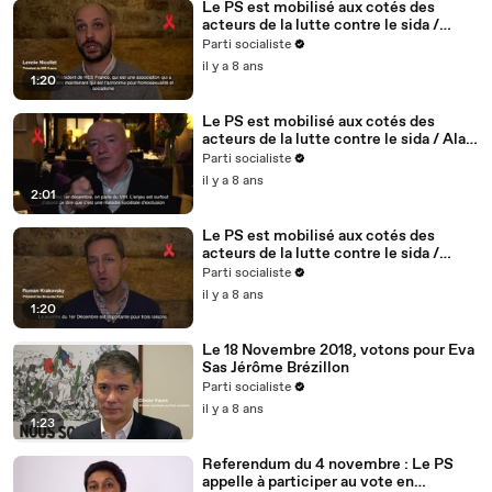
Le PS est mobilisé aux cotés des
acteurs de la lutte contre le sida /
Lennie Nicollet, président de HES -
Parti socialiste
5/5
il y a 8 ans
1:20
Le PS est mobilisé aux cotés des
acteurs de la lutte contre le sida / Alain
BONNINEAU, président de AIDES IDF /
Parti socialiste
4/5
il y a 8 ans
2:01
Le PS est mobilisé aux cotés des
acteurs de la lutte contre le sida /
Roman Krakovsky, président de
Parti socialiste
Séropotes - 3/5
il y a 8 ans
1:20
Le 18 Novembre 2018, votons pour Eva
Sas Jérôme Brézillon
Parti socialiste
il y a 8 ans
1:23
Referendum du 4 novembre : Le PS
appelle à participer au vote en