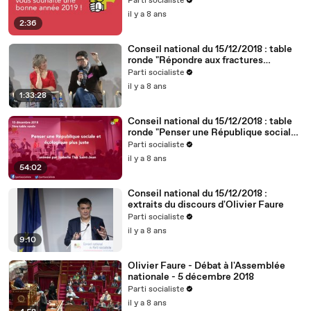
Parti socialiste
il y a 8 ans
2:36
Conseil national du 15/12/2018 : table
ronde "Répondre aux fractures
territoriales, républicaines et
Parti socialiste
démocratiques"
il y a 8 ans
1:33:28
Conseil national du 15/12/2018 : table
ronde "Penser une République sociale
et écologique plus juste"
Parti socialiste
il y a 8 ans
54:02
Conseil national du 15/12/2018 :
extraits du discours d'Olivier Faure
Parti socialiste
il y a 8 ans
9:10
Olivier Faure - Débat à l'Assemblée
nationale - 5 décembre 2018
Parti socialiste
il y a 8 ans