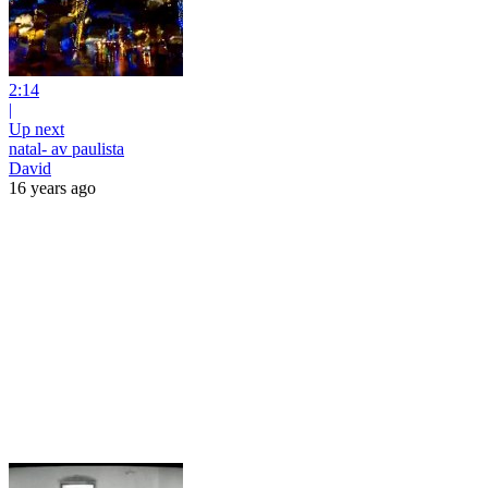
2:14
|
Up next
natal- av paulista
David
16 years ago