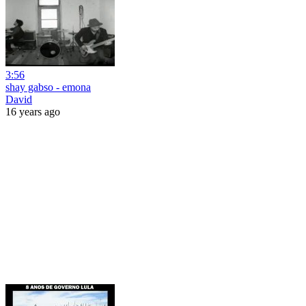
3:56
shay gabso - emona
David
16 years ago