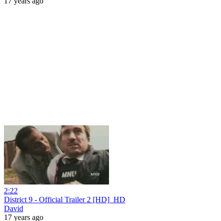
17 years ago
2:22
District 9 - Official Trailer 2 [HD]_HD
David
17 years ago