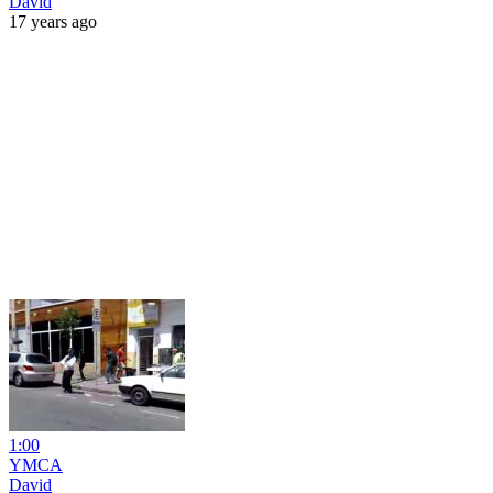
David
17 years ago
1:00
YMCA
David