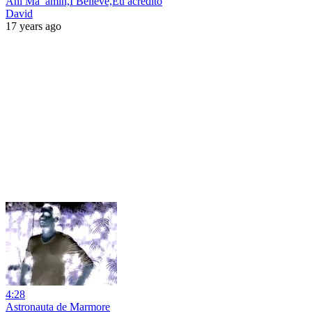
Ani Ma_amin,I Believe,Eu acredito
David
17 years ago
4:28
Astronauta de Marmore