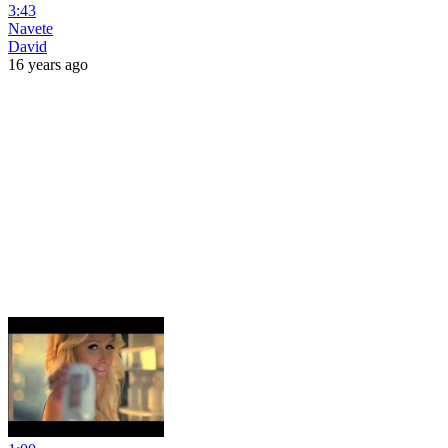
3:43
Navete
David
16 years ago