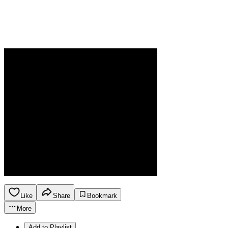
Like
Share
Bookmark
More
Add to Playlist