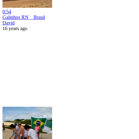
0:54
Galinhos RN _ Brasil
David
16 years ago