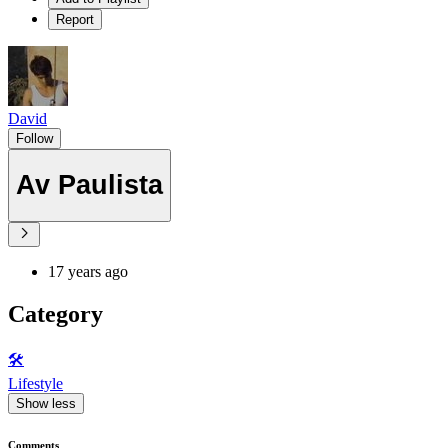
Report
David
Follow
Av Paulista
17 years ago
Category
🛠️
Lifestyle
Show less
Comments