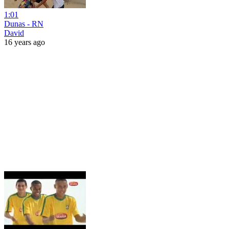
1:01
Dunas - RN
David
16 years ago