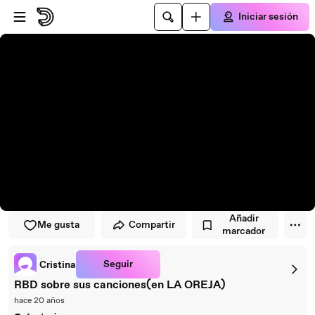
Saltar al reproductor
Saltar al contenido principal
Iniciar sesión
Añadir
Me gusta
Compartir
marcador
Seguir
Cristina
RBD sobre sus canciones(en LA OREJA)
hace 20 años