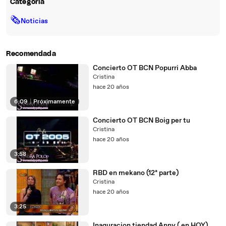
Categoría
🗞
Noticias
Recomendada
Concierto OT BCN Popurri Abba
Cristina
hace 20 años
6:09
|
Próximamente
Concierto OT BCN Boig per tu
Cristina
hace 20 años
3:58
RBD en mekano (12ª parte)
Cristina
hace 20 años
3:25
Inaguracion tiendad Anny ( en HOY)