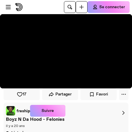
Passer au player
Passer au contenu principal
Se connecter
17
Partager
Favori
Suivre
freship
Boyz N Da Hood - Felonies
il y a 20 ans