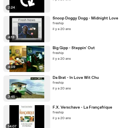
2:24
Snoop Doggy Dogg - Midnight Love
freship
il y a 20 ans
4:13
Big Gipp - Steppin' Out
freship
il y a 20 ans
4:09
Da Brat - In Love Wit Chu
freship
il y a 20 ans
3:45
F.X. Verschave - La Françafrique
freship
il y a 20 ans
14:07