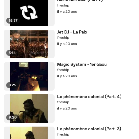
Black Mic Mac (Part.2)
freship
il y a 20 ans
15:37
Jet DJ - La Paix
freship
il y a 20 ans
5:14
Magic System - 1er Gaou
freship
il y a 20 ans
3:25
Le phénomène colonial (Part. 4)
freship
il y a 20 ans
9:20
Le phénomène colonial (Part. 3)
freship