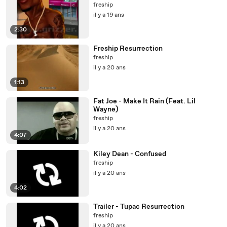
freship
il y a 19 ans
2:30
Freship Resurrection
freship
il y a 20 ans
1:13
Fat Joe - Make It Rain (Feat. Lil
Wayne)
freship
il y a 20 ans
4:07
Kiley Dean - Confused
freship
il y a 20 ans
4:02
Trailer - Tupac Resurrection
freship
il y a 20 ans