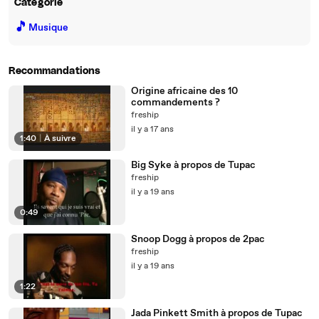
Catégorie
🎵
Musique
Recommandations
Origine africaine des 10
commandements ?
freship
il y a 17 ans
1:40
|
À suivre
Big Syke à propos de Tupac
freship
il y a 19 ans
0:49
Snoop Dogg à propos de 2pac
freship
il y a 19 ans
1:22
Jada Pinkett Smith à propos de Tupac