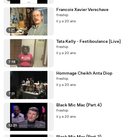
Francois Xavier Verschave
freship
il y a 20 ans
1:21
Tata Kelly - Festiboulance [Live]
freship
il y a 20 ans
7:18
Hommage Cheikh Anta Diop
freship
il y a 20 ans
7:11
Black Mic Mac (Part.4)
freship
il y a 20 ans
12:21