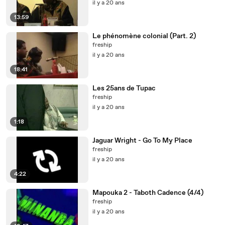
il y a 20 ans
13:59
Le phénomène colonial (Part. 2)
freship
il y a 20 ans
18:41
Les 25ans de Tupac
freship
il y a 20 ans
1:18
Jaguar Wright - Go To My Place
freship
il y a 20 ans
4:22
Mapouka 2 - Taboth Cadence (4/4)
freship
il y a 20 ans