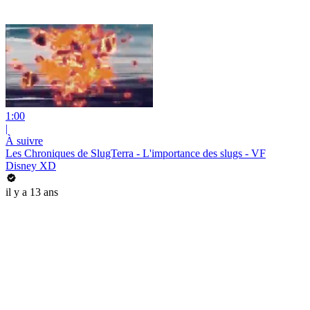
1:00
|
À suivre
Les Chroniques de SlugTerra - L'importance des slugs - VF
Disney XD
il y a 13 ans