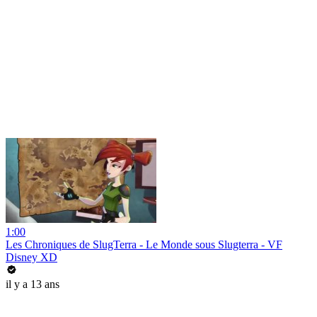
1:00
Les Chroniques de SlugTerra - Le Monde sous Slugterra - VF
Disney XD
il y a 13 ans