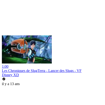
1:00
Les Chroniques de SlugTerra - Lancer des Slugs - VF
Disney XD
il y a 13 ans