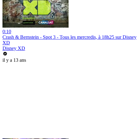
0:10
Crash & Bernstein - Spot 3 - Tous les mercredis, à 18h25 sur Disney
XD
Disney XD
il y a 13 ans