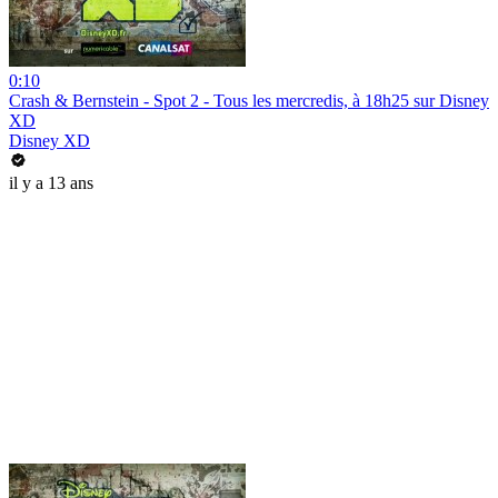
0:10
Crash & Bernstein - Spot 2 - Tous les mercredis, à 18h25 sur Disney
XD
Disney XD
il y a 13 ans