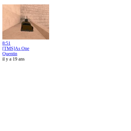
8:51
[TMS]As One
Quentin
il y a 19 ans