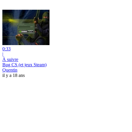
0:33
|
À suivre
Bug CS (et jeux Steam)
Quentin
il y a 18 ans