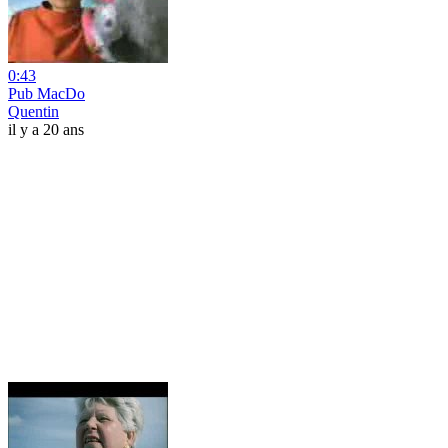
0:43
Pub MacDo
Quentin
il y a 20 ans