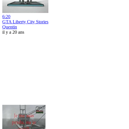
6:20
GTA Liberty City Stories
Quentin
il y a 20 ans