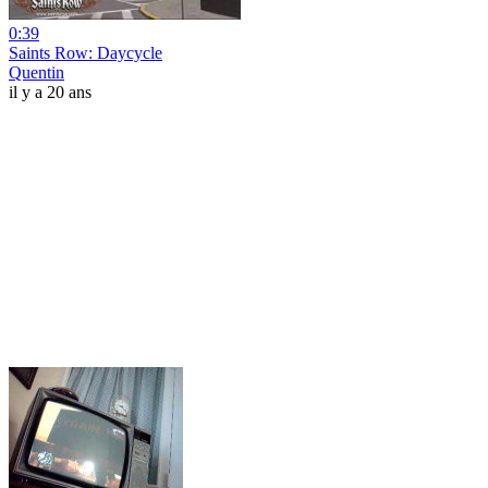
0:39
Saints Row: Daycycle
Quentin
il y a 20 ans