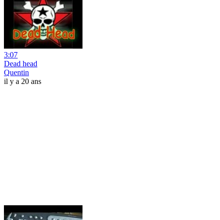
3:07
Dead head
Quentin
il y a 20 ans