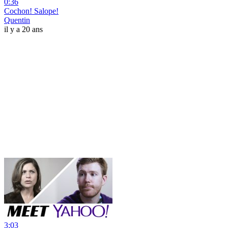
0:36
Cochon! Salope!
Quentin
il y a 20 ans
3:03