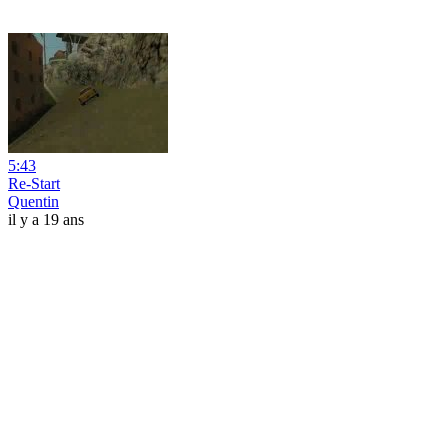
5:43
Re-Start
Quentin
il y a 19 ans