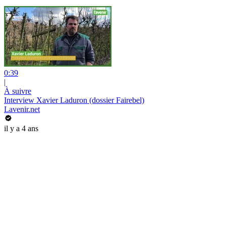
0:39
|
À suivre
Interview Xavier Laduron (dossier Fairebel)
Lavenir.net
il y a 4 ans