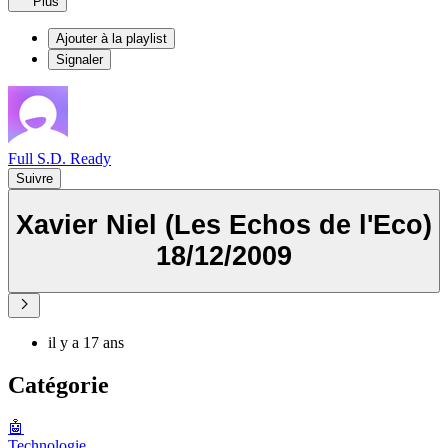
Plus
Ajouter à la playlist
Signaler
Full S.D. Ready
Suivre
Xavier Niel (Les Echos de l'Eco)
18/12/2009
il y a 17 ans
Catégorie
🤖
Technologie