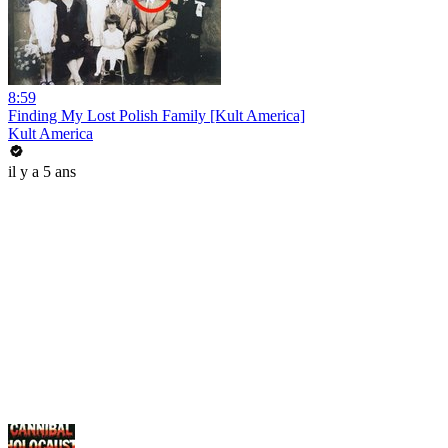
8:59
Finding My Lost Polish Family [Kult America]
Kult America
il y a 5 ans