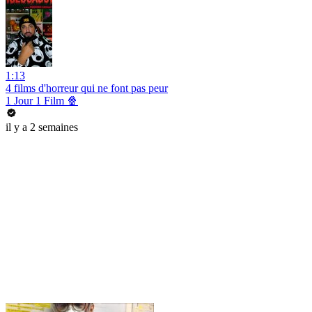
1:13
4 films d'horreur qui ne font pas peur
1 Jour 1 Film 🍿
il y a 2 semaines