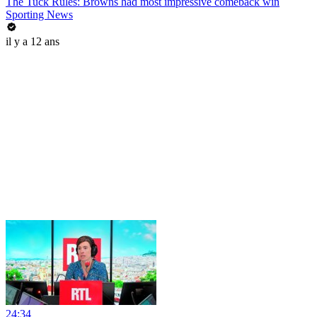
The Tuck Rules: Browns had most impressive comeback win
Sporting News
il y a 12 ans
24:34