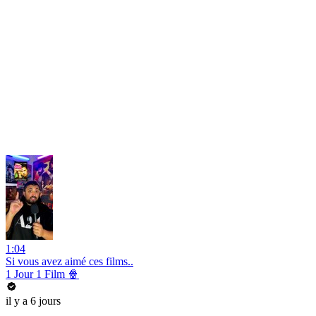
1:04
Si vous avez aimé ces films..
1 Jour 1 Film 🍿
il y a 6 jours