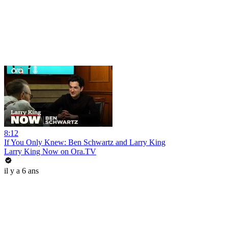
8:12
If You Only Knew: Ben Schwartz and Larry King
Larry King Now on Ora.TV
il y a 6 ans