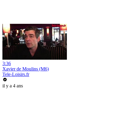
3:36
Xavier de Moulins (M6)
Tele-Loisirs.fr
il y a 4 ans