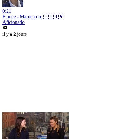
0:21
France - Maroc core 🇫🇷🇲🇦
Aficionado
il y a 2 jours