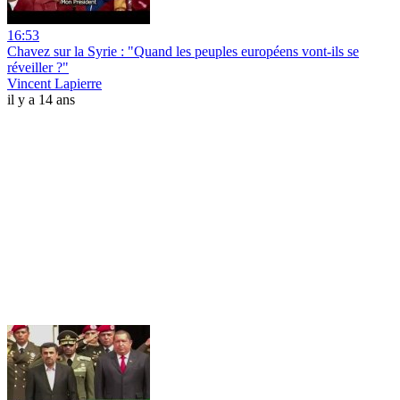
16:53
Chavez sur la Syrie : "Quand les peuples européens vont-ils se
réveiller ?"
Vincent Lapierre
il y a 14 ans