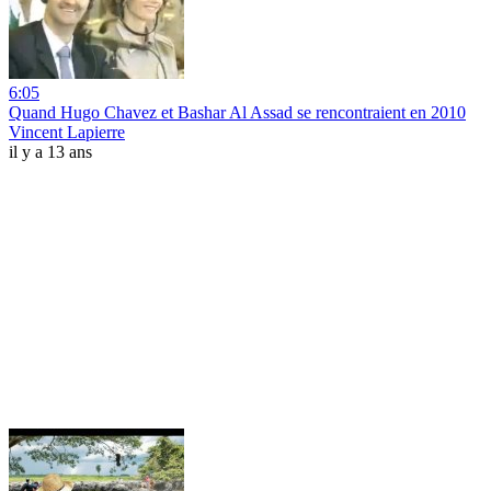
6:05
Quand Hugo Chavez et Bashar Al Assad se rencontraient en 2010
Vincent Lapierre
il y a 13 ans