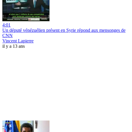
4:01
Un député vénézuélien présent en Syrie répond aux mensonges de
CNN
Vincent Lapierre
il y a 13 ans