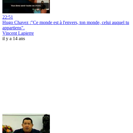
22:51
Hugo Chavez :"Ce monde est à l'envers, ton monde, celui auquel tu
appartiens".
Vincent Lapierre
il y a 14 ans