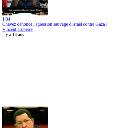
1:34
Chavez dénonce l'agression sauvage d'Israël contre Gaza !
Vincent Lapierre
il y a 14 ans