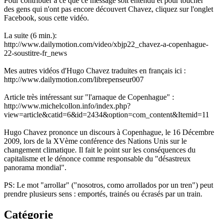
Pour contribuer à ce que ce message soit entendu et pour toucher
des gens qui n'ont pas encore découvert Chavez, cliquez sur l'onglet
Facebook, sous cette vidéo.
La suite (6 min.):
http://www.dailymotion.com/video/xbjp22_chavez-a-copenhague-
22-soustitre-fr_news
Mes autres vidéos d'Hugo Chavez traduites en français ici :
http://www.dailymotion.com/librepenseur007
Article très intéressant sur "l'arnaque de Copenhague" :
http://www.michelcollon.info/index.php?
view=article&catid=6&id=2434&option=com_content&Itemid=11
Hugo Chavez prononce un discours à Copenhague, le 16 Décembre
2009, lors de la XVème conférence des Nations Unis sur le
changement climatique. Il fait le point sur les conséquences du
capitalisme et le dénonce comme responsable du "désastreux
panorama mondial".
PS: Le mot "arrollar" ("nosotros, como arrollados por un tren") peut
prendre plusieurs sens : emportés, trainés ou écrasés par un train.
Catégorie