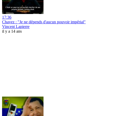
17:36
Chavez : "Je ne dépends d'aucun pouvoir impérial"
Vincent Lapierre
il y a 14 ans