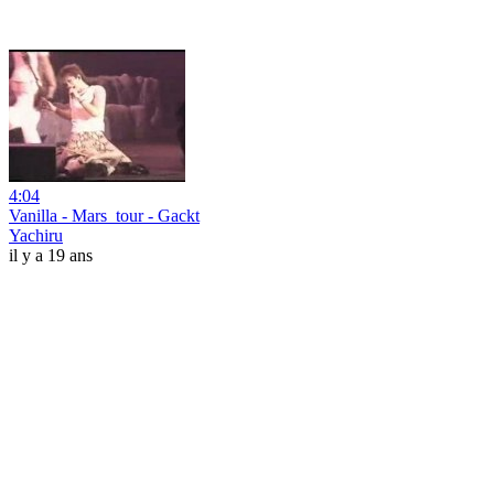
4:04
Vanilla - Mars_tour - Gackt
Yachiru
il y a 19 ans