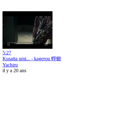
5:27
Kusatta umi... - kagerou 蜉蝣
Yachiru
il y a 20 ans