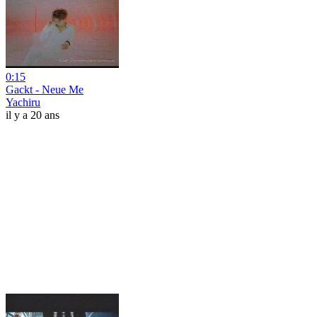
0:15
Gackt - Neue Me
Yachiru
il y a 20 ans