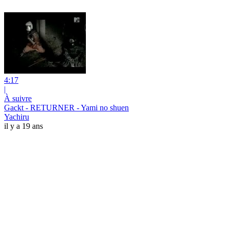
4:17
|
À suivre
Gackt - RETURNER - Yami no shuen
Yachiru
il y a 19 ans