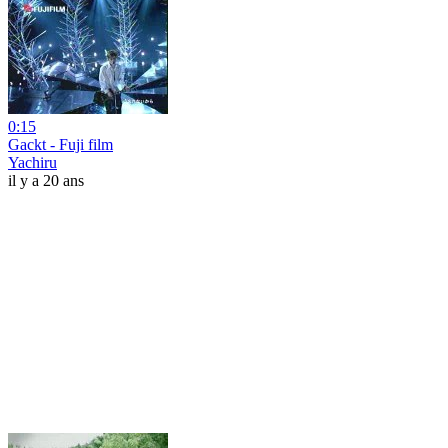
0:15
Gackt - Fuji film
Yachiru
il y a 20 ans