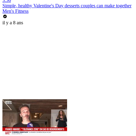
3:36
Simple, healthy Valentine's Day desserts couples can make together
Men's Fitness
il y a 8 ans