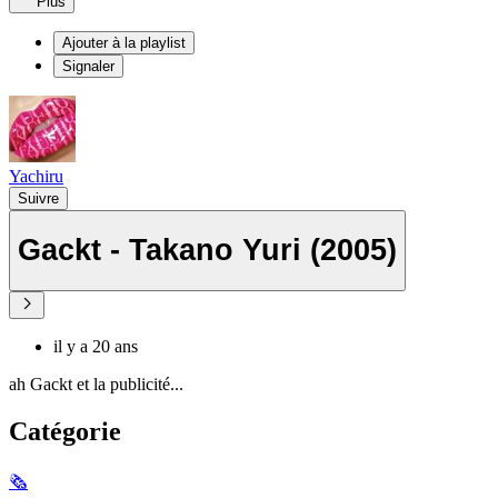
Plus
Ajouter à la playlist
Signaler
Yachiru
Suivre
Gackt - Takano Yuri (2005)
il y a 20 ans
ah Gackt et la publicité...
Catégorie
🗞