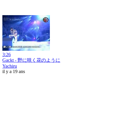
3:26
Gackt - 野に咲く花のように
Yachiru
il y a 19 ans