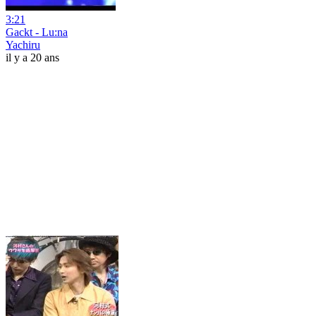
3:21
Gackt - Lu:na
Yachiru
il y a 20 ans