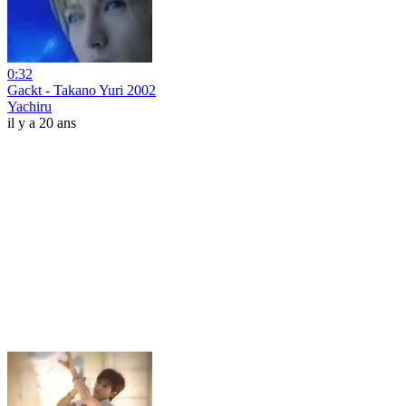
0:32
Gackt - Takano Yuri 2002
Yachiru
il y a 20 ans