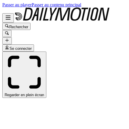
Passer au player
Passer au contenu principal
Rechercher
Se connecter
Regarder en plein écran