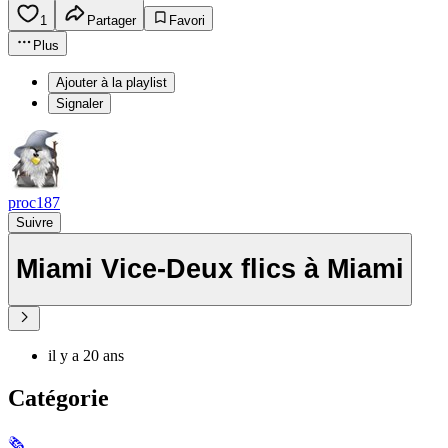
1
Partager
Favori
Plus
Ajouter à la playlist
Signaler
proc187
Suivre
Miami Vice-Deux flics à Miami
il y a 20 ans
Catégorie
🗞