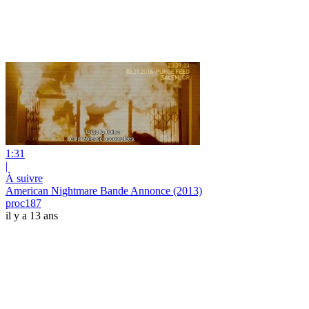
1:31
|
À suivre
American Nightmare Bande Annonce (2013)
proc187
il y a 13 ans