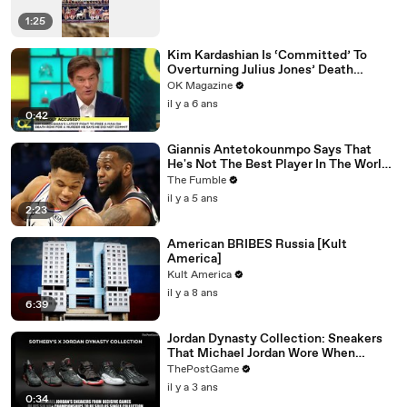
1:25
Kim Kardashian Is ‘Committed’ To
Overturning Julius Jones’ Death
Sentence: Watch
OK Magazine
il y a 6 ans
0:42
Giannis Antetokounmpo Says That
He's Not The Best Player In The World,
LeBron James Is
The Fumble
il y a 5 ans
2:23
American BRIBES Russia [Kult
America]
Kult America
il y a 8 ans
6:39
Jordan Dynasty Collection: Sneakers
That Michael Jordan Wore When
Winning Six NBA Titles
ThePostGame
il y a 3 ans
0:34