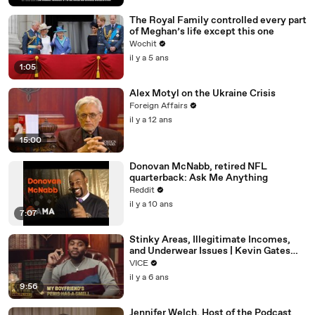
The Royal Family controlled every part
of Meghan’s life except this one
Wochit
il y a 5 ans
1:05
Alex Motyl on the Ukraine Crisis
Foreign Affairs
il y a 12 ans
15:00
Donovan McNabb, retired NFL
quarterback: Ask Me Anything
Reddit
il y a 10 ans
7:07
Stinky Areas, Illegitimate Incomes,
and Underwear Issues | Kevin Gates
Helpline
VICE
il y a 6 ans
9:56
Jennifer Welch, Host of the Podcast