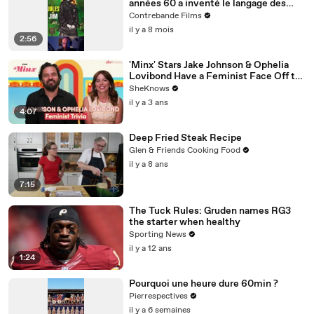
années 60 a inventé le langage des
films de gangsters modernes (Jules et
Contrebande Films
Jim)
il y a 8 mois
2:56
'Minx' Stars Jake Johnson & Ophelia
Lovibond Have a Feminist Face Off to
Celebrate Season 2
SheKnows
il y a 3 ans
4:07
Deep Fried Steak Recipe
Glen & Friends Cooking Food
il y a 8 ans
7:15
The Tuck Rules: Gruden names RG3
the starter when healthy
Sporting News
il y a 12 ans
1:24
Pourquoi une heure dure 60min ?
Pierrespectives
il y a 6 semaines