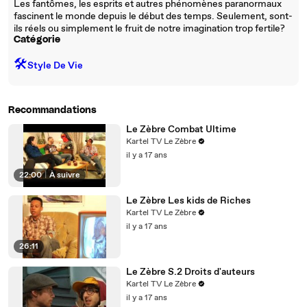
Les fantômes, les esprits et autres phénomènes paranormaux
fascinent le monde depuis le début des temps. Seulement, sont-
ils réels ou simplement le fruit de notre imagination trop fertile?
Catégorie
🛠️
Style De Vie
Recommandations
Le Zèbre Combat Ultime
Kartel TV Le Zèbre
il y a 17 ans
22:00
|
À suivre
Le Zèbre Les kids de Riches
Kartel TV Le Zèbre
il y a 17 ans
26:11
Le Zèbre S.2 Droits d'auteurs
Kartel TV Le Zèbre
il y a 17 ans