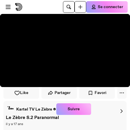
Passer au player
Passer au contenu principal
Se connecter
Like
Partager
Favori
Suivre
Kartel TV Le Zèbre
Le Zèbre S.2 Paranormal
il y a 17 ans