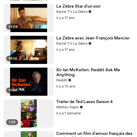
Le Zèbre Star d'un soir
Kartel TV Le Zèbre
il y a 17 ans
21:08
Le Zèbre avec Jean-François Mercier
Kartel TV Le Zèbre
il y a 17 ans
18:14
Sir Ian McKellen: Reddit Ask Me
Anything
Reddit
il y a 10 ans
11:49
Trailer de Ted Lasso Saison 4
Matteo Sapin
il y a 1 semaine
1:29
Comment un film d'amour français des