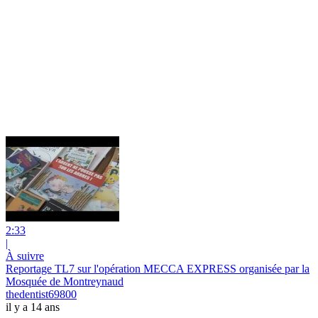
2:33
|
À suivre
Reportage TL7 sur l'opération MECCA EXPRESS organisée par la
Mosquée de Montreynaud
thedentist69800
il y a 14 ans