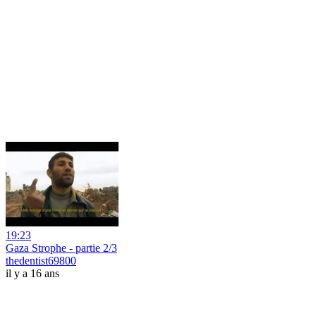
19:23
Gaza Strophe - partie 2/3
thedentist69800
il y a 16 ans