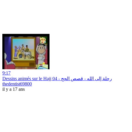
9:17
Dessins animés sur le Hajj 04 - رحلة إلى الله - قصص الحج
thedentist69800
il y a 17 ans