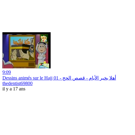
9:09
Dessins animés sur le Hajj 01 - أهلا بخير الأيام - قصص الحج
thedentist69800
il y a 17 ans