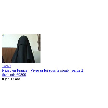
14:49
Niqab en France - Vivre sa foi sous le niqab - partie 2
thedentist69800
il y a 17 ans