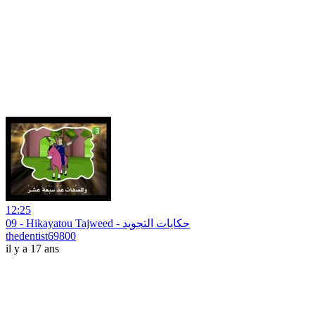
12:25
09 - Hikayatou Tajweed - حكايات التجويد
thedentist69800
il y a 17 ans