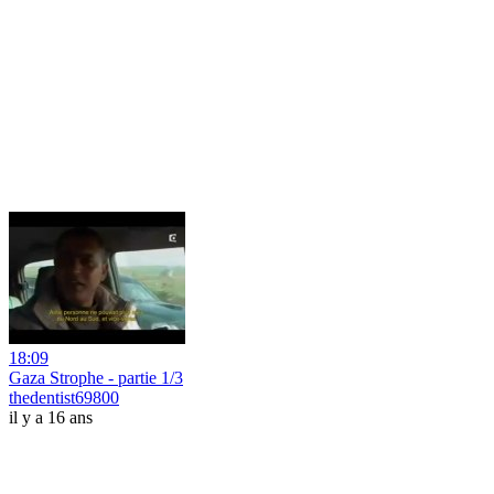
18:09
Gaza Strophe - partie 1/3
thedentist69800
il y a 16 ans