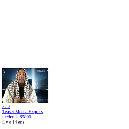
3:13
Teaser Mecca Express
thedentist69800
il y a 14 ans