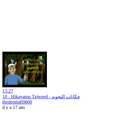
15:27
10 - Hikayatou Tajweed - حكايات التجويد
thedentist69800
il y a 17 ans