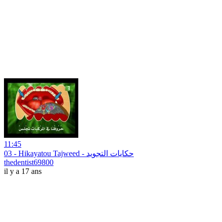
11:45
03 - Hikayatou Tajweed - حكايات التجويد
thedentist69800
il y a 17 ans