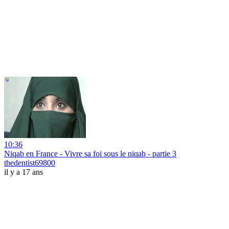
10:36
Niqab en France - Vivre sa foi sous le niqab - partie 3
thedentist69800
il y a 17 ans