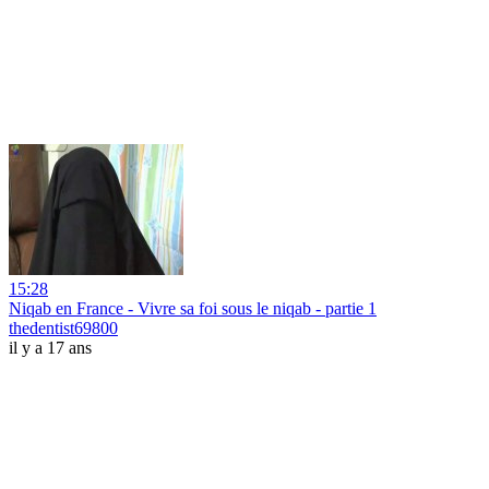
15:28
Niqab en France - Vivre sa foi sous le niqab - partie 1
thedentist69800
il y a 17 ans