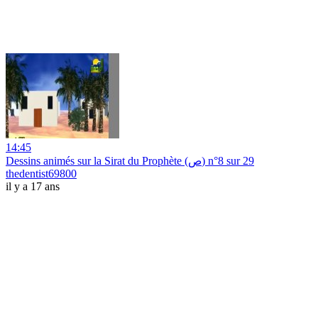
14:45
Dessins animés sur la Sirat du Prophète (ص) n°8 sur 29
thedentist69800
il y a 17 ans