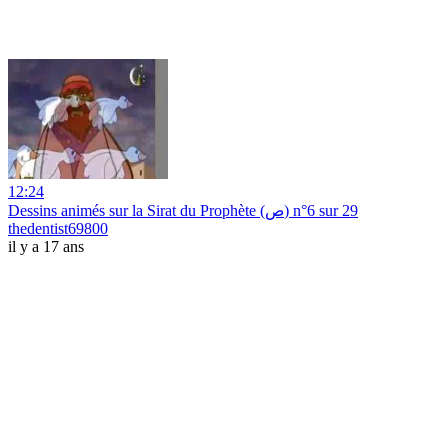
12:24
Dessins animés sur la Sirat du Prophète (ص) n°6 sur 29
thedentist69800
il y a 17 ans