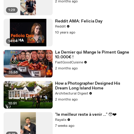
2 months ago
1:29
Reddit AMA: Felicia Day
Reddit
10 years ago
14:04
Le Dernier qui Mange le Piment Gagne
10.000€ !
FastGoodCuisine
2 months ago
35:56
How a Photographer Designed His
Dream Long Island Home
Architectural Digest
2 months ago
10:51
"le meilleur reste à venir …" 🥹❤️‍
Rayalix
7 weeks ago