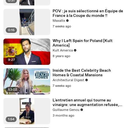
0:31
POV : je suis sélectionné en Équipe de
France à la Coupe du monde !!
Maxallix
7 weeks ago
0:15
Why I Left Spain for Poland [Kult
America]
Kult America
8 years ago
9:27
Inside the Best Celebrity Beach
Homes & Coastal Mansions
Architectural Digest
7 weeks ago
53:02
L'entretien annuel qui tourne au
vinaigre: une augmentation refusée,
des excuses bidons et la vraie vie des
Guillaume Genou
employés
3 months ago
1:54