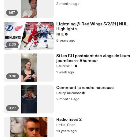
2 months ago
1:57
Lightning @ Red Wings 5/2/21 | NHL
Highlights
NHL
5 years ago
2:36
Si les RH postaient des vlogs de leurs
journées 👀 #humour
Laurène ✨
1 week ago
0:36
Comment la rendre heureuse
Laury Aucalme
2 months ago
0:27
Radio risèd 2
Little_Chan
19 years ago