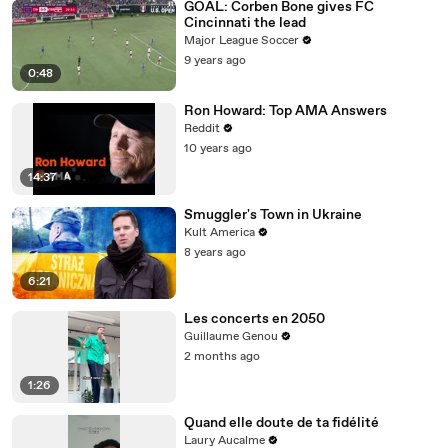
GOAL: Corben Bone gives FC
Cincinnati the lead
Major League Soccer
9 years ago
0:48
Ron Howard: Top AMA Answers
Reddit
10 years ago
14:37
Smuggler's Town in Ukraine
Kult America
8 years ago
6:21
Les concerts en 2050
Guillaume Genou
2 months ago
1:26
Quand elle doute de ta fidélité
Laury Aucalme