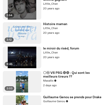
Little_Chan
20 years ago
2:54
Histoire maman
Little_Chan
20 years ago
3:12
le miroir du risèd, forum
Little_Chan
20 years ago
9:45
⚪️Ⓜ️ VS PSG 🔴🔵 : Qui sont les
meilleurs tireurs ??
Maxallix
2 days ago
2:03
Guillaume Genou se prends pour Drake
Guillaume Genou