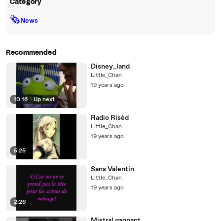
Category
🗞
News
Recommended
Disney_land
Little_Chan
19 years ago
10:16
|
Up next
Radio Risèd
Little_Chan
19 years ago
5:25
Sans Valentin
Little_Chan
19 years ago
2:26
Mistral gagnant