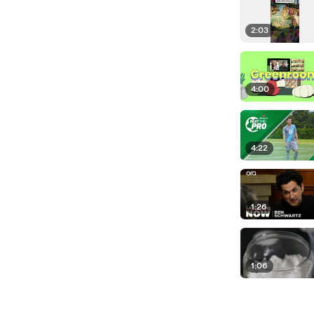
2:03
4:00
4:22
1:26
1:06