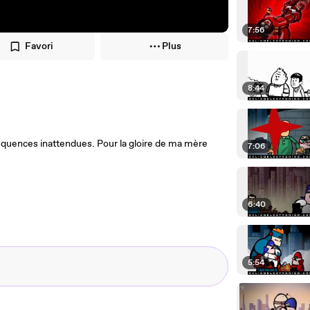
7:56
Favori
Plus
8:44
quences inattendues. Pour la gloire de ma mère
7:06
6:40
5:54