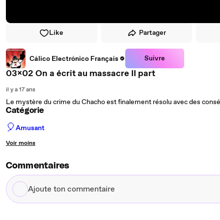
Like
Partager
Suivre
Cálico Electrónico Français
03x02 On a écrit au massacre II part
il y a 17 ans
Le mystère du crime du Chacho est finalement résolu avec des consé
Catégorie
🎈
Amusant
Voir moins
Commentaires
Ajoute
ton
commentaire