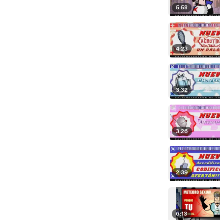
5:58
4:23
3:32
3:26
2:39
6:13