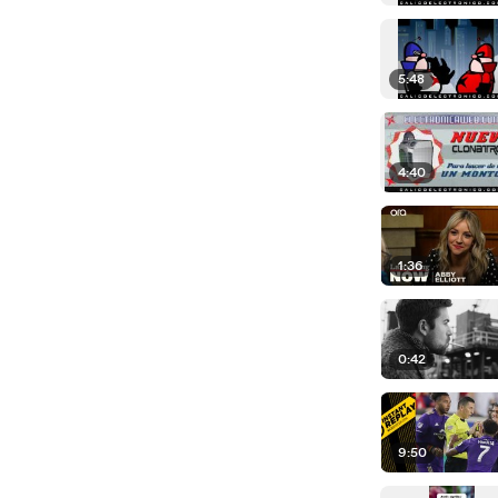
5:48
4:40
1:36
0:42
9:50