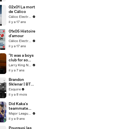
02x01 La mort
de Cálico
Cálico Electrónico Français
il y a 17 ans
01x05 Histoire
d'amour
Cálico Electrónico Français
il y a 17 ans
"It was a boys
club for so
long": Abby
Larry King Now on Ora.TV
Elliott on
il y a 7 ans
women in
comedy
Brandon
Sklenar | BTS |
Esquire
Esquire
il y a 8 mois
Did Kaka's
teammate
also commit a
Major League Soccer
hands-to-the-
il y a 9 ans
face foul? |
INSTANT
Pourquoi les