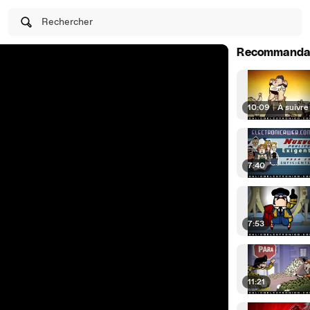
Rechercher
Recommanda
10:09
|
À suivre
7:40
7:53
11:21