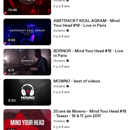
mowno
il y a 9 ans
10:46
ABSTRACKT KEAL AGRAM - Mind
Your Head #18 - Live in Paris
mowno
il y a 9 ans
8:59
BORNOR - Mind Your Head #18 - Live
in Paris
mowno
il y a 9 ans
9:11
MOWNO - best of videos
mowno
il y a 9 ans
9:20
20 ans de Mowno - Mind Your Head #18
- Teaser - 16 & 17 juin 2017
mowno
il y a 9 ans