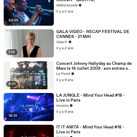
Concert - MARTHE
téléGrenoble
il y a 5 ans
53:30
GALA VIDÉO - RECAP FESTIVAL DE
CANNES - 21 MAI
Gala.fr
il y a 2 ans
1:19
Concert Johnny Hallyday au Champ de
Mars le 14 Juillet 2009 : son entrée sur
scène
Le Point
il y a 9 ans
4:01
LA JUNGLE - Mind Your Head #18 -
Live in Paris
mowno
il y a 9 ans
16:31
IT IT ANITA - Mind Your Head #18 -
Live in Paris