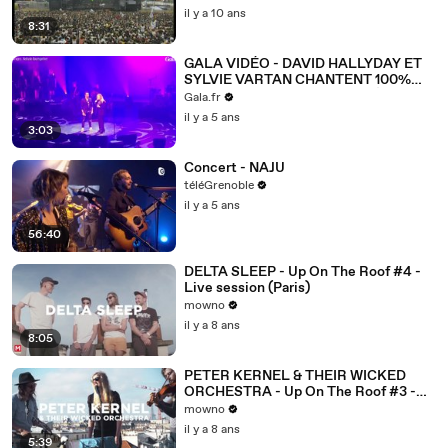
il y a 10 ans
8:31
GALA VIDÉO - DAVID HALLYDAY ET
SYLVIE VARTAN CHANTENT 100%
ENSEMBLE POUR LA PREMIÈRE
Gala.fr
FOIS
il y a 5 ans
3:03
Concert - NAJU
téléGrenoble
il y a 5 ans
56:40
DELTA SLEEP - Up On The Roof #4 -
Live session (Paris)
mowno
il y a 8 ans
8:05
PETER KERNEL & THEIR WICKED
ORCHESTRA - Up On The Roof #3 -
Live session (Paris)
mowno
il y a 8 ans
5:39