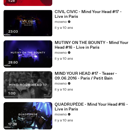
1:28
CIVIL CIVIC - Mind Your Head #17 -
Live in Paris
mowno
il y a 10 ans
23:03
MUTINY ON THE BOUNTY - Mind Your
Head #16 - Live in Paris
mowno
il y a 10 ans
28:50
MIND YOUR HEAD #17 - Teaser -
09.06.2016 - Paris / Petit Bain
mowno
il y a 10 ans
1:00
QUADRUPÈDE - Mind Your Head #16 -
Live in Paris
mowno
il y a 10 ans
17:38