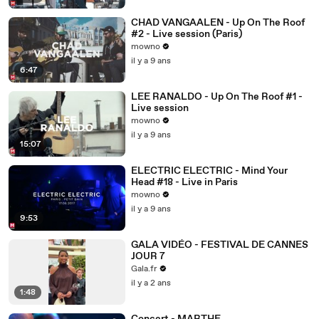
CHAD VANGAALEN - Up On The Roof
#2 - Live session (Paris)
mowno
il y a 9 ans
6:47
LEE RANALDO - Up On The Roof #1 -
Live session
mowno
il y a 9 ans
15:07
ELECTRIC ELECTRIC - Mind Your
Head #18 - Live in Paris
mowno
il y a 9 ans
9:53
GALA VIDÉO - FESTIVAL DE CANNES
JOUR 7
Gala.fr
il y a 2 ans
1:48