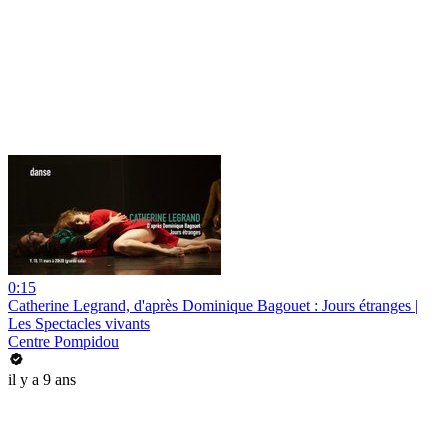
0:15
Catherine Legrand, d'après Dominique Bagouet : Jours étranges |
Les Spectacles vivants
Centre Pompidou
il y a 9 ans