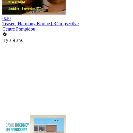
0:30
Teaser | Harmony Korine | Rétropsective
Centre Pompidou
il y a 9 ans