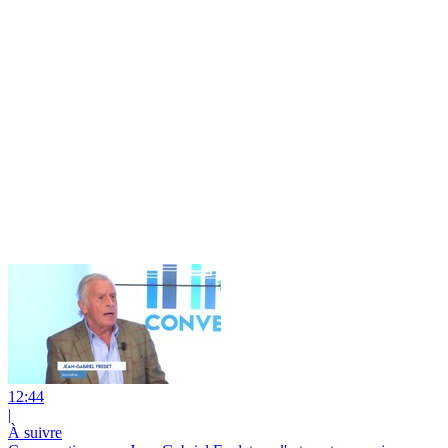
12:44
|
À suivre