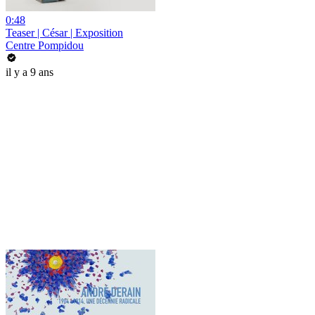
0:48
Teaser | César | Exposition
Centre Pompidou
il y a 9 ans