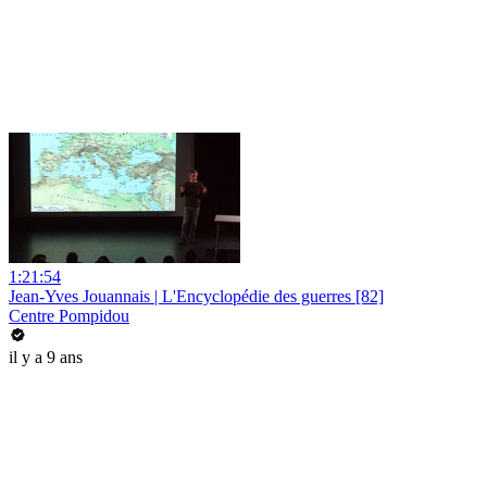
1:21:54
Jean-Yves Jouannais | L'Encyclopédie des guerres [82]
Centre Pompidou
il y a 9 ans