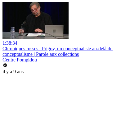
1:38:34
Chroniques russes : Prigov, un conceptualiste au-delà du
conceptualisme | Parole aux collections
Centre Pompidou
il y a 9 ans