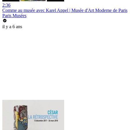
2:36
Comme au musée avec Karel Appel | Musée d'Art Moderne de Paris
Paris Musées
il y a 6 ans