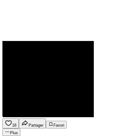
18
Partager
Favori
Plus