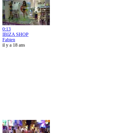
0:13
IBIZA SHOP
Fabien
il y a 18 ans