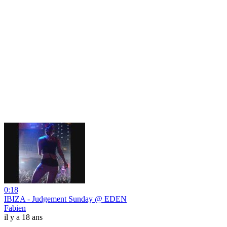
0:18
IBIZA - Judgement Sunday @ EDEN
Fabien
il y a 18 ans