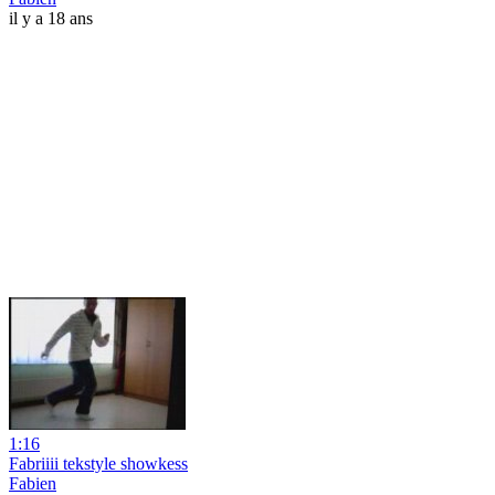
il y a 18 ans
1:16
Fabriiii tekstyle showkess
Fabien