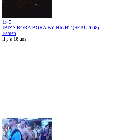
1:45
IBIZA BORA BORA BY NIGHT (SEPT-2008)
Fabien
il y a 18 ans