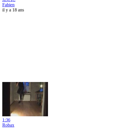
Fabien
il y a 18 ans
1:36
Robax