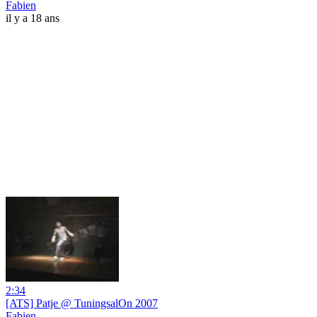
Fabien
il y a 18 ans
2:34
[ATS] Patje @ TuningsalOn 2007
Fabien