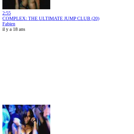
2:55
COMPLEX: THE ULTIMATE JUMP CLUB (20)
Fabien
il y a 18 ans