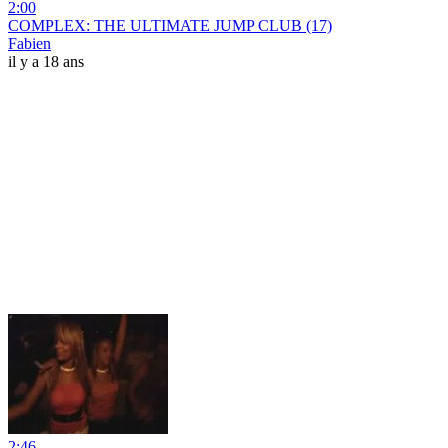
2:00
COMPLEX: THE ULTIMATE JUMP CLUB (17)
Fabien
il y a 18 ans
2:46