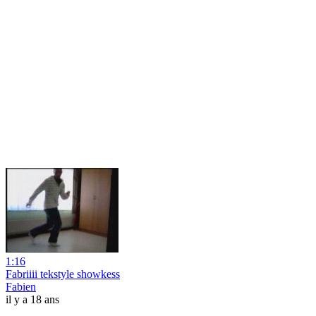
1:16
Fabriiii tekstyle showkess
Fabien
il y a 18 ans