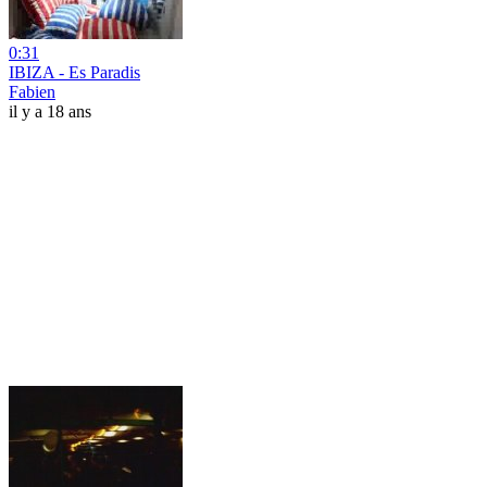
0:31
IBIZA - Es Paradis
Fabien
il y a 18 ans