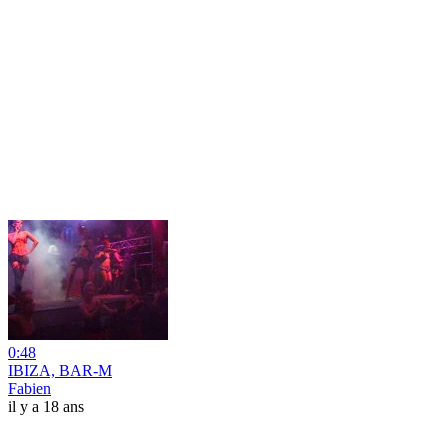
0:48
IBIZA, BAR-M
Fabien
il y a 18 ans