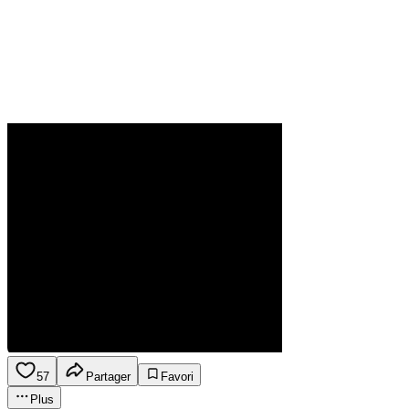
57
Partager
Favori
Plus