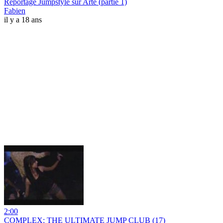
Reportage Jumpstyle sur Arté (partie 1)
Fabien
il y a 18 ans
2:00
COMPLEX: THE ULTIMATE JUMP CLUB (17)