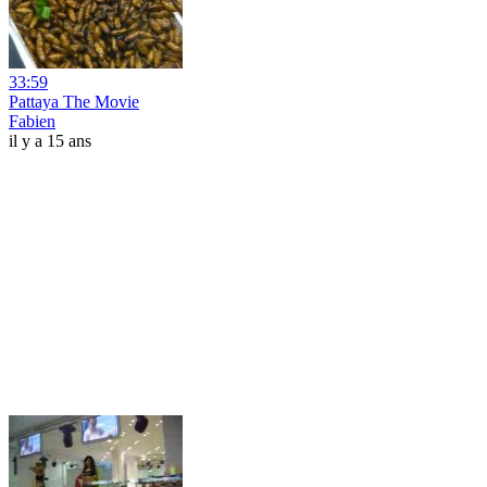
33:59
Pattaya The Movie
Fabien
il y a 15 ans