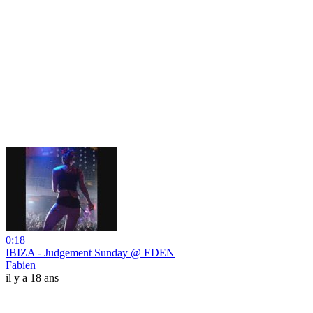
0:18
IBIZA - Judgement Sunday @ EDEN
Fabien
il y a 18 ans