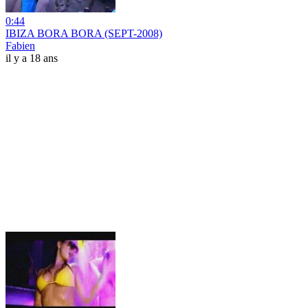
0:44
IBIZA BORA BORA (SEPT-2008)
Fabien
il y a 18 ans