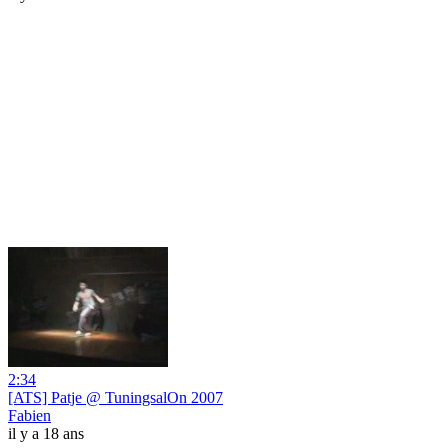
2:34
[ATS] Patje @ TuningsalOn 2007
Fabien
il y a 18 ans