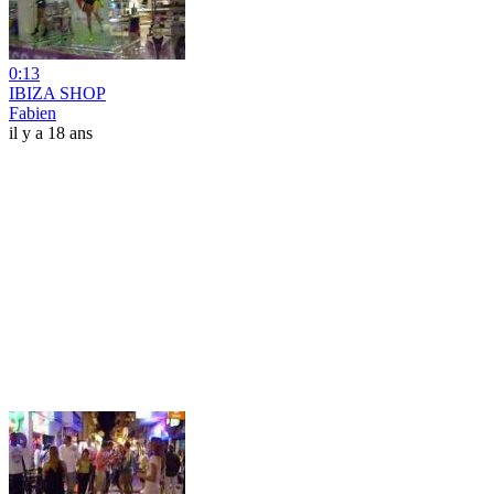
0:13
IBIZA SHOP
Fabien
il y a 18 ans