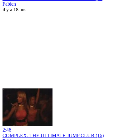
Fabien
il y a 18 ans
2:46
COMPLEX: THE ULTIMATE JUMP CLUB (16)