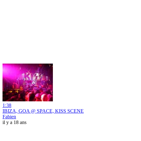
1:38
IBIZA, GOA @ SPACE, KISS SCENE
Fabien
il y a 18 ans