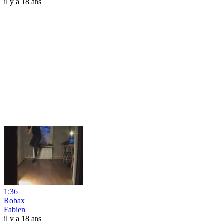
il y a 18 ans
1:36
Robax
Fabien
il y a 18 ans