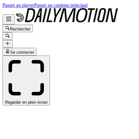
Passer au player
Passer au contenu principal
Rechercher
Se connecter
Regarder en plein écran