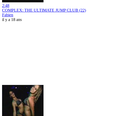
2:48
COMPLEX: THE ULTIMATE JUMP CLUB (22)
Fabien
il y a 18 ans