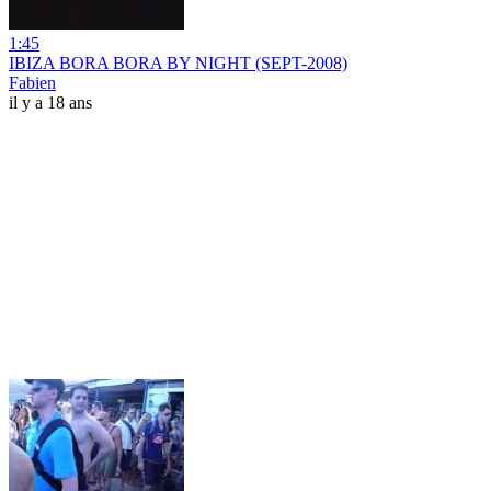
1:45
IBIZA BORA BORA BY NIGHT (SEPT-2008)
Fabien
il y a 18 ans