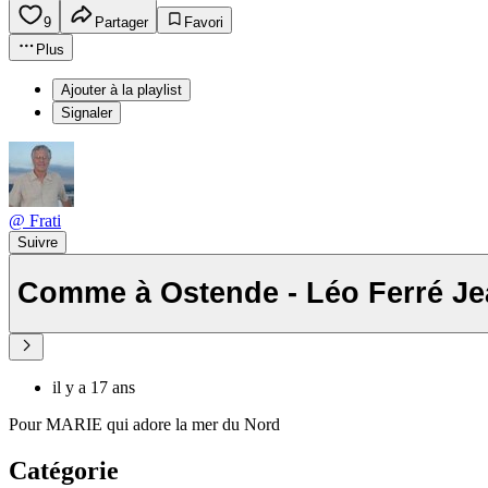
9
Partager
Favori
Plus
Ajouter à la playlist
Signaler
@ Frati
Suivre
Comme
il y a 17 ans
Pour MARIE qui adore la mer du Nord
Catégorie