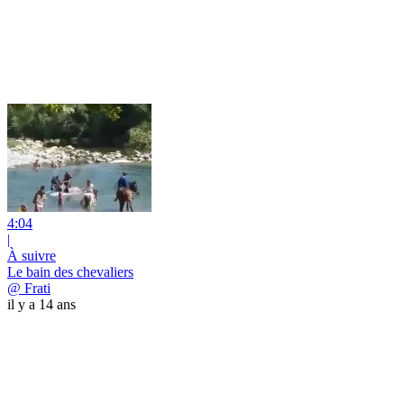
4:04
|
À suivre
Le bain des chevaliers
@ Frati
il y a 14 ans