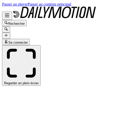
Passer au player
Passer au contenu principal
Rechercher
Se connecter
Regarder en plein écran