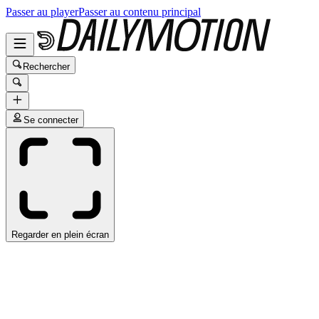
Passer au player
Passer au contenu principal
Rechercher
Se connecter
Regarder en plein écran