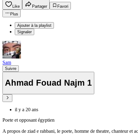
Like
Partager
Favori
Plus
Ajouter à la playlist
Signaler
Sam
Suivre
Ahmad Fouad Najm 1
il y a 20 ans
Poete et opposant égyptien
A propos de ziad e rahbani, le poete, homme de theatre, chanteur et act