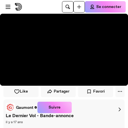
Passer au player
Passer au contenu principal
Se connecter
Like
Partager
Favori
Suivre
Gaumont
Le Dernier Vol - Bande-annonce
il y a 17 ans