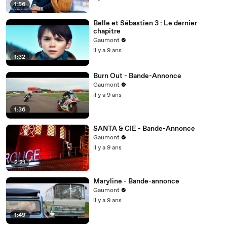
1:56
Belle et Sébastien 3 : Le dernier
chapitre
Gaumont
il y a 9 ans
1:32
Burn Out - Bande-Annonce
Gaumont
il y a 9 ans
1:36
SANTA & CIE - Bande-Annonce
Gaumont
il y a 9 ans
2:21
Maryline - Bande-annonce
Gaumont
il y a 9 ans
1:49