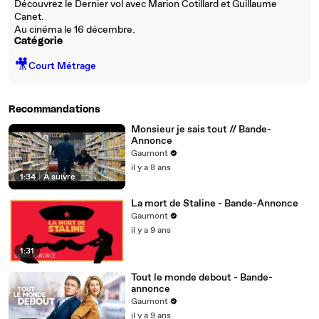
Découvrez le Dernier vol avec Marion Cotillard et Guillaume
Canet.
Au cinéma le 16 décembre.
Catégorie
🎥
Court Métrage
Recommandations
Monsieur je sais tout // Bande-
Annonce
Gaumont
il y a 8 ans
1:34
|
À suivre
La mort de Staline - Bande-Annonce
Gaumont
il y a 9 ans
1:31
Tout le monde debout - Bande-
annonce
Gaumont
il y a 9 ans