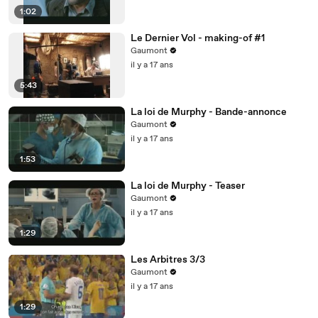
1:02
Le Dernier Vol - making-of #1
Gaumont
il y a 17 ans
5:43
La loi de Murphy - Bande-annonce
Gaumont
il y a 17 ans
1:53
La loi de Murphy - Teaser
Gaumont
il y a 17 ans
1:29
Les Arbitres 3/3
Gaumont
il y a 17 ans
1:29