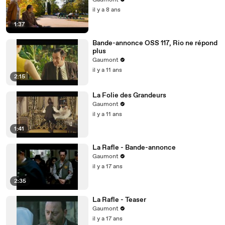
Gaumont
il y a 8 ans
1:37
Bande-annonce OSS 117, Rio ne répond
plus
Gaumont
il y a 11 ans
2:15
La Folie des Grandeurs
Gaumont
il y a 11 ans
1:41
La Rafle - Bande-annonce
Gaumont
il y a 17 ans
2:35
La Rafle - Teaser
Gaumont
il y a 17 ans