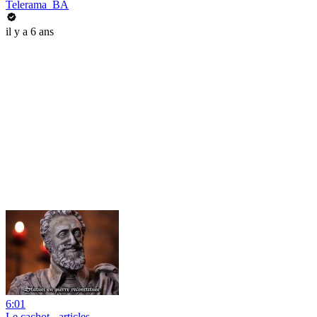
Telerama_BA
il y a 6 ans
6:01
Le cachot - articles