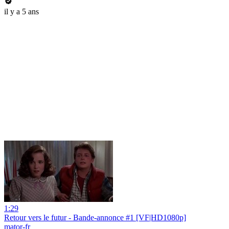
il y a 5 ans
1:29
Retour vers le futur - Bande-annonce #1 [VF|HD1080p]
mator-fr