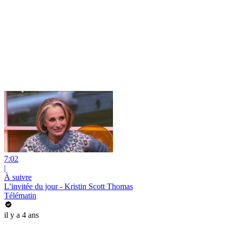
7:02
|
À suivre
L’invitée du jour - Kristin Scott Thomas
Télématin
il y a 4 ans