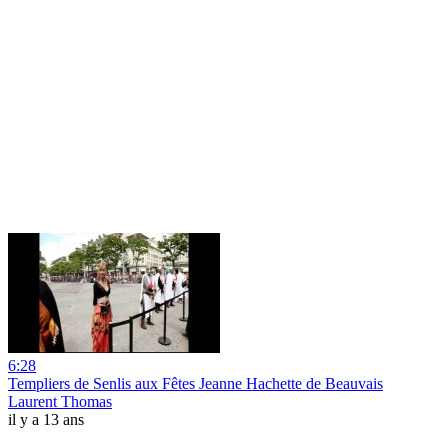
6:28
Templiers de Senlis aux Fêtes Jeanne Hachette de Beauvais
Laurent Thomas
il y a 13 ans