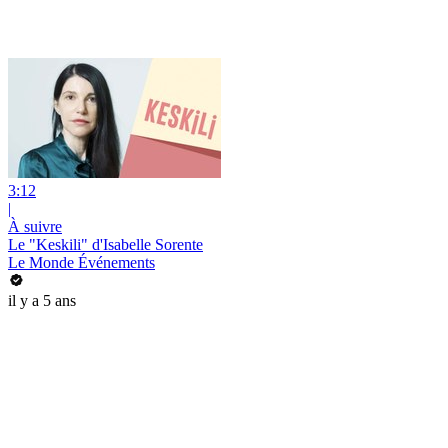
3:12
|
À suivre
Le "Keskili" d'Isabelle Sorente
Le Monde Événements
il y a 5 ans