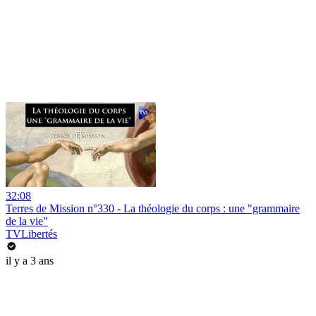
32:08
Terres de Mission n°330 - La théologie du corps : une "grammaire
de la vie"
TVLibertés
il y a 3 ans