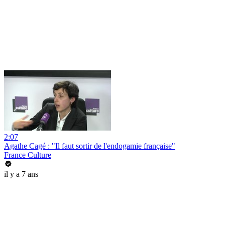
2:07
Agathe Cagé : "Il faut sortir de l'endogamie française"
France Culture
il y a 7 ans