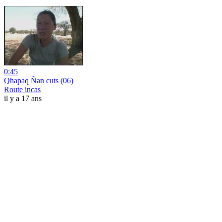
0:45
Qhapaq Ñan cuts (06)
Route incas
il y a 17 ans