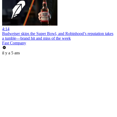
4:14
Budweiser skips the Super Bowl, and Robinhood’s reputation takes
a tumble—brand hit and miss of the week
Fast Company
il y a 5 ans