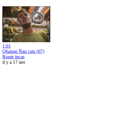
1:01
Qhapaq Ñan cuts (07)
Route incas
il y a 17 ans