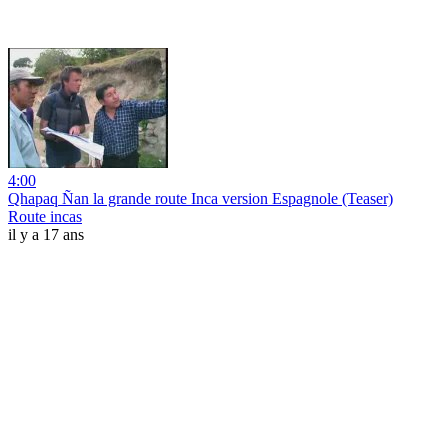
4:00
Qhapaq Ñan la grande route Inca version Espagnole (Teaser)
Route incas
il y a 17 ans