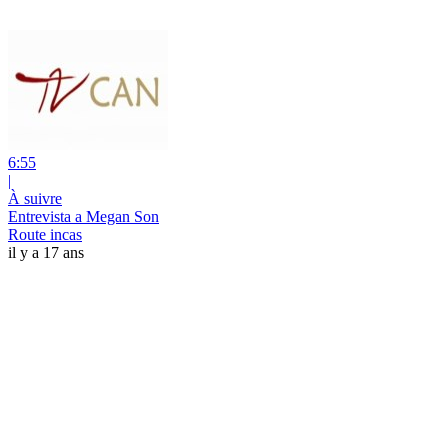
6:55
|
À suivre
Entrevista a Megan Son
Route incas
il y a 17 ans