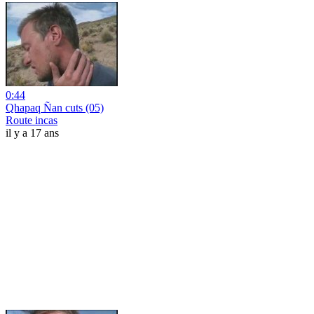
0:44
Qhapaq Ñan cuts (05)
Route incas
il y a 17 ans