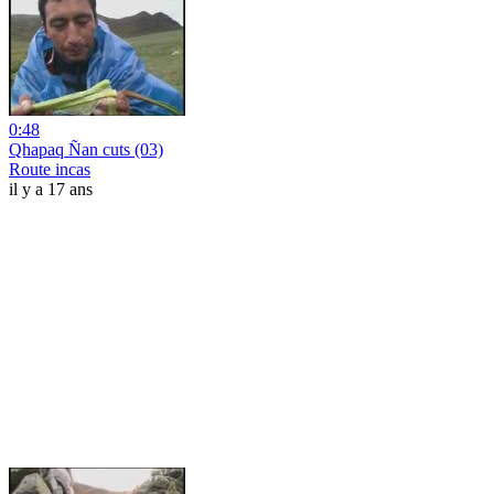
0:48
Qhapaq Ñan cuts (03)
Route incas
il y a 17 ans