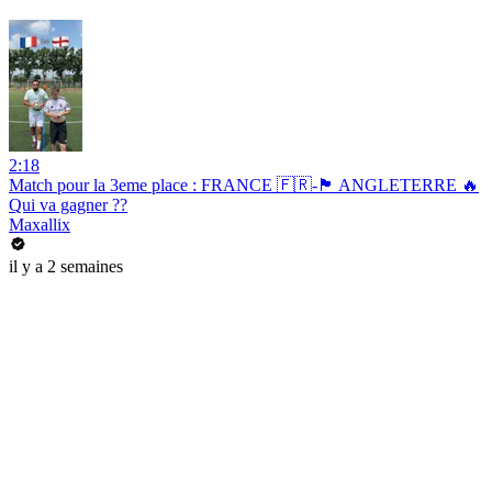
2:18
Match pour la 3eme place : FRANCE 🇫🇷-🏴 ANGLETERRE 🔥
Qui va gagner ??
Maxallix
il y a 2 semaines