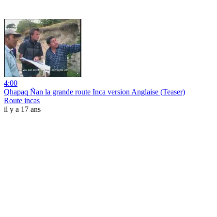
4:00
Qhapaq Ñan la grande route Inca version Anglaise (Teaser)
Route incas
il y a 17 ans