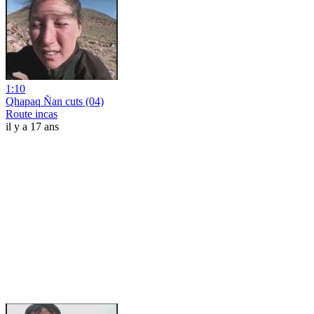
1:10
Qhapaq Ñan cuts (04)
Route incas
il y a 17 ans