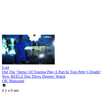
0:44
Did The ‘Stress’ Of Touring Play A Part In Tom Petty’s Death?
New REELZ Doc Dives Deeper: Watch
OK Magazine
il y a 6 ans