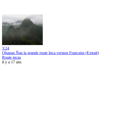
3:24
Qhapaq Ñan la grande route Inca version Française (Extrait)
Route incas
il y a 17 ans