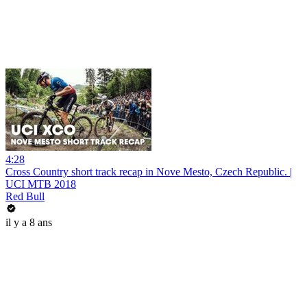
4:28
Cross Country short track recap in Nove Mesto, Czech Republic. |
UCI MTB 2018
Red Bull
il y a 8 ans