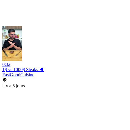
0:32
1$ vs 1000$ Steaks 🥩
FastGoodCuisine
il y a 5 jours