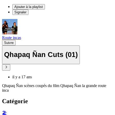
Ajouter à la playlist
Signaler
Route incas
Suivre
Qhapaq Ñan Cuts (01)
il y a 17 ans
Qhapaq Ñan scènes coupés du film Qhapaq Ñan la grande route
inca
Catégorie
🏖