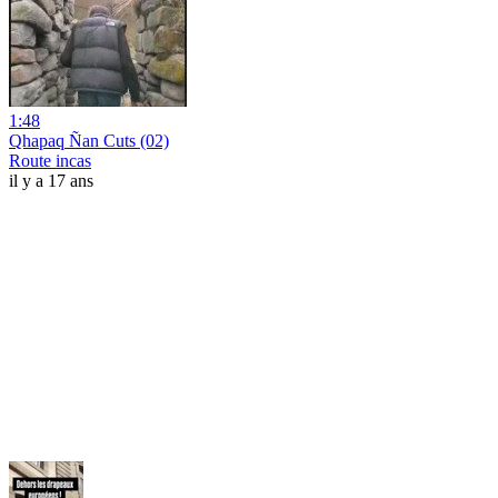
1:48
Qhapaq Ñan Cuts (02)
Route incas
il y a 17 ans