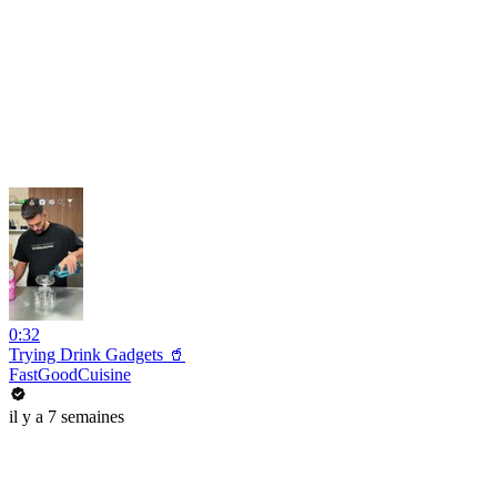
0:32
Trying Drink Gadgets 🥤
FastGoodCuisine
il y a 7 semaines