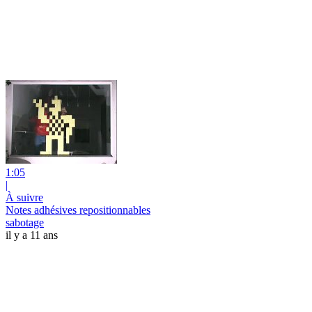
1:05
|
À suivre
Notes adhésives repositionnables
sabotage
il y a 11 ans