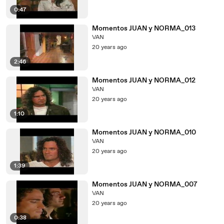
0:47
Momentos JUAN y NORMA_013
VAN
20 years ago
2:46
Momentos JUAN y NORMA_012
VAN
20 years ago
1:10
Momentos JUAN y NORMA_010
VAN
20 years ago
1:39
Momentos JUAN y NORMA_007
VAN
20 years ago
0:38