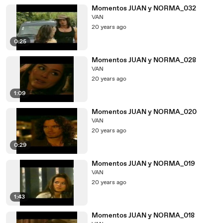
Momentos JUAN y NORMA_032
VAN
20 years ago
0:25
Momentos JUAN y NORMA_028
VAN
20 years ago
1:09
Momentos JUAN y NORMA_020
VAN
20 years ago
0:29
Momentos JUAN y NORMA_019
VAN
20 years ago
1:43
Momentos JUAN y NORMA_018