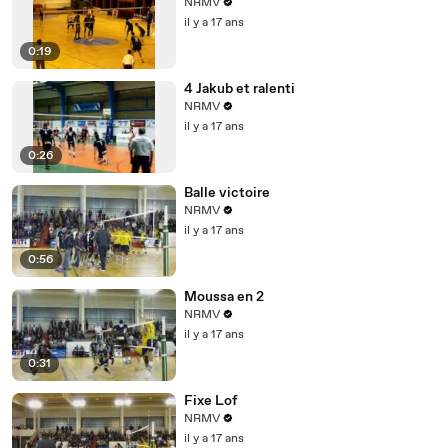
NRMV
il y a 17 ans
0:19
4 Jakub et ralenti
NRMV
il y a 17 ans
0:26
Balle victoire
NRMV
il y a 17 ans
0:56
Moussa en 2
NRMV
il y a 17 ans
0:31
Fixe Lof
NRMV
il y a 17 ans