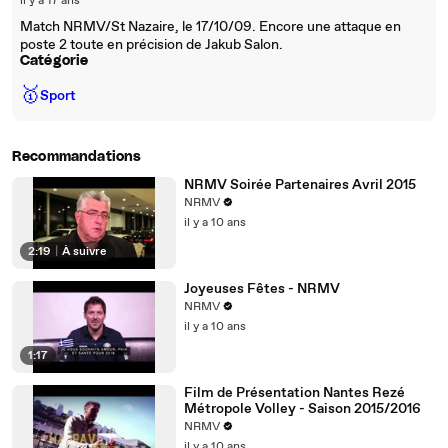
il y a 17 ans
Match NRMV/St Nazaire, le 17/10/09. Encore une attaque en
poste 2 toute en précision de Jakub Salon.
Catégorie
🥇
Sport
Recommandations
NRMV Soirée Partenaires Avril 2015
NRMV
il y a 10 ans
2:19
|
À suivre
Joyeuses Fêtes - NRMV
NRMV
il y a 10 ans
1:17
Film de Présentation Nantes Rezé
Métropole Volley - Saison 2015/2016
NRMV
il y a 10 ans