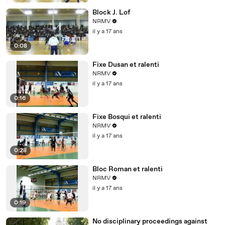
Block J. Lof
NRMV
il y a 17 ans
0:08
Fixe Dusan et ralenti
NRMV
il y a 17 ans
0:16
Fixe Bosqui et ralenti
NRMV
il y a 17 ans
0:28
Bloc Roman et ralenti
NRMV
il y a 17 ans
0:19
No disciplinary proceedings against