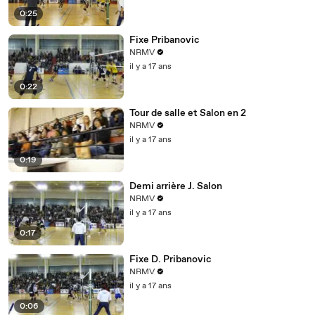
0:25
Fixe Pribanovic
NRMV
il y a 17 ans
0:22
Tour de salle et Salon en 2
NRMV
il y a 17 ans
0:19
Demi arrière J. Salon
NRMV
il y a 17 ans
0:17
Fixe D. Pribanovic
NRMV
il y a 17 ans
0:06