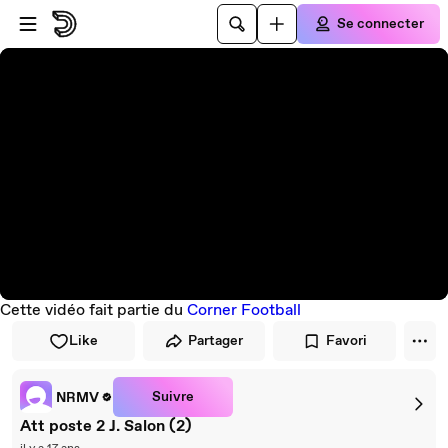
Passer au player
Passer au contenu principal
Se connecter
Cette vidéo fait partie du
Corner Football
Like
Partager
Favori
Suivre
NRMV
Att poste 2 J. Salon (2)