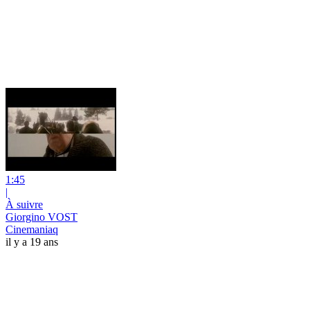
1:45
|
À suivre
Giorgino VOST
Cinemaniaq
il y a 19 ans