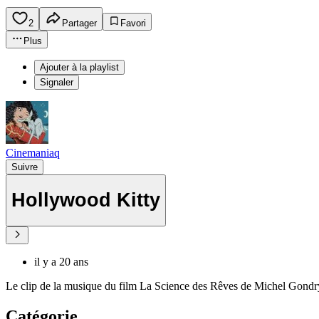
2
Partager
Favori
Plus
Ajouter à la playlist
Signaler
Cinemaniaq
Suivre
Hollywood Kitty
il y a 20 ans
Le clip de la musique du film La Science des Rêves de Michel Gondr
Catégorie