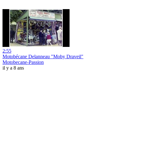
2:55
Motobécane Delanneau "Moby Draveil"
Motobecane-Passion
il y a 8 ans