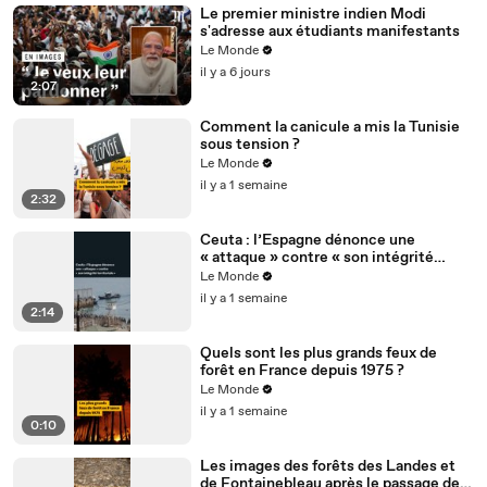
Le premier ministre indien Modi
s'adresse aux étudiants manifestants
Le Monde
il y a 6 jours
2:07
Comment la canicule a mis la Tunisie
sous tension ?
Le Monde
il y a 1 semaine
2:32
Ceuta : l’Espagne dénonce une
« attaque » contre « son intégrité
territoriale »
Le Monde
il y a 1 semaine
2:14
Quels sont les plus grands feux de
forêt en France depuis 1975 ?
Le Monde
il y a 1 semaine
0:10
Les images des forêts des Landes et
de Fontainebleau après le passage des