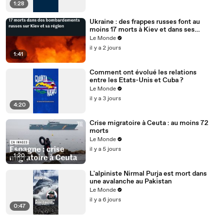
1:28
Ukraine : des frappes russes font au
moins 17 morts à Kiev et dans ses
environs, des entrepôts touchés
Le Monde
il y a 2 jours
1:41
Comment ont évolué les relations
entre les Etats-Unis et Cuba ?
Le Monde
il y a 3 jours
4:20
Crise migratoire à Ceuta : au moins 72
morts
Le Monde
il y a 5 jours
1:20
L'alpiniste Nirmal Purja est mort dans
une avalanche au Pakistan
Le Monde
il y a 6 jours
0:47