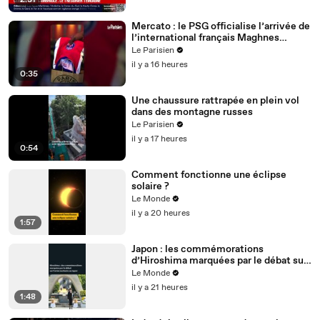
2:31
Mercato : le PSG officialise l’arrivée de
l’international français Maghnes
Akliouche
Le Parisien
il y a 16 heures
0:35
Une chaussure rattrapée en plein vol
dans des montagne russes
Le Parisien
il y a 17 heures
0:54
Comment fonctionne une éclipse
solaire ?
Le Monde
il y a 20 heures
1:57
Japon : les commémorations
d’Hiroshima marquées par le débat sur
l’arme nucléaire
Le Monde
il y a 21 heures
1:48