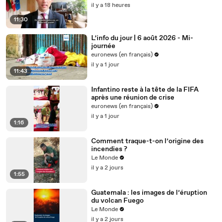
il y a 18 heures
11:30
L’info du jour | 6 août 2026 - Mi-
journée
euronews (en français)
il y a 1 jour
11:43
Infantino reste à la tête de la FIFA
après une réunion de crise
euronews (en français)
il y a 1 jour
1:16
Comment traque-t-on l’origine des
incendies ?
Le Monde
il y a 2 jours
1:55
Guatemala : les images de l’éruption
du volcan Fuego
Le Monde
il y a 2 jours