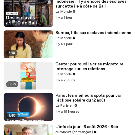
Indonésie : il y a encore des esclaves
sur cette île à côté de Bali
Le Monde
il y a 1 jour
3:18
Sumba, l’île aux esclaves indonésienne
Le Monde
il y a 1 jour
3:18
Ceuta : pourquoi la crise migratoire
interroge sur les relations
diplomatiques entre le Maroc et
Le Monde
l’Espagne ?
il y a 2 jours
3:36
Paris : les meilleurs spots pour voir
l'éclipse solaire du 12 août
Le Parisien
il y a 19 heures
1:40
L’info du jour | 6 août 2026 - Soir
euronews (en français)