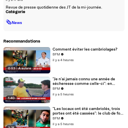
il y a 17 ans
Revue de presse quotidienne des JT de la mi-journée.
Catégorie
🗞
News
Recommandations
Comment éviter les cambriolages?
BFM
il y a 4 heures
0:53
|
À suivre
"Je n'ai jamais connu une année de
sécheresse comme celle-ci": en
Charente-Maritime, à cause de la
BFM
sécheresse, l'herbe de cette prairie
il y a 5 heures
n'est plus comestible pour les vaches
1:40
depuis le 1er juin
"Les locaux ont été cambriolés, trois
portes ont été cassées": le club de foot
de Champfleur victime d'un
BFM
cambriolage
il y a 5 heures