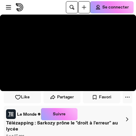
Passer au player
Passer au contenu principal
Se connecter
Like
Partager
Favori
Suivre
Le Monde
Télézapping : Sarkozy prône le "droit à l'erreur" au
lycée