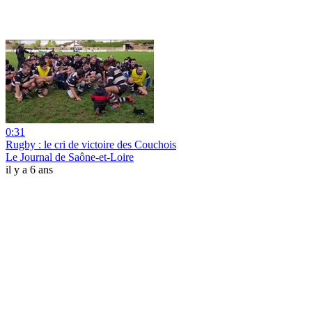
0:31
Rugby : le cri de victoire des Couchois
Le Journal de Saône-et-Loire
il y a 6 ans