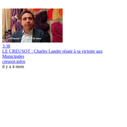
3:38
LE CREUSOT : Charles Landre réagir à sa victoire aux
Municipales
creusot-infos
il y a 4 mois