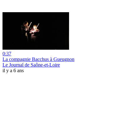
0:37
La compagnie Bacchus à Gueugnon
Le Journal de Saône-et-Loire
il y a 6 ans