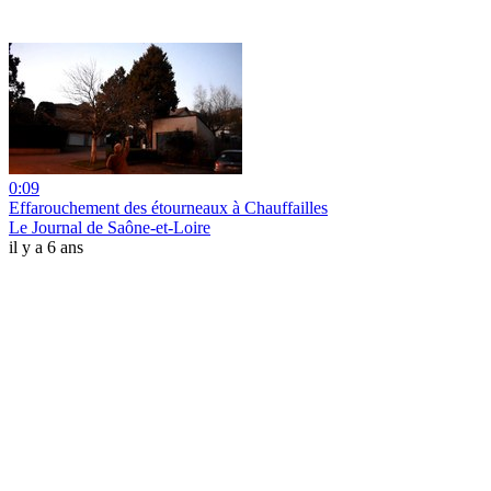
0:09
Effarouchement des étourneaux à Chauffailles
Le Journal de Saône-et-Loire
il y a 6 ans