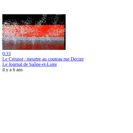
0:33
Le Creusot : meurtre au couteau rue Decize
Le Journal de Saône-et-Loire
il y a 6 ans