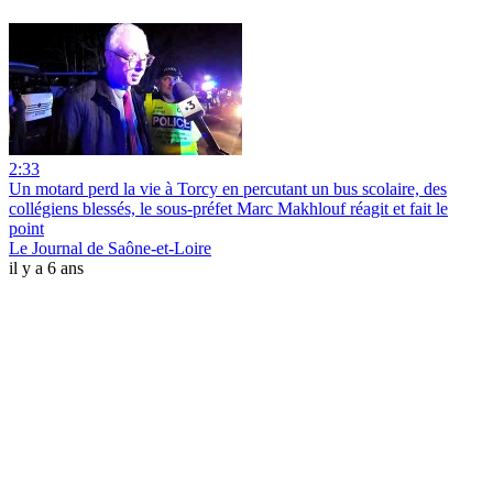
2:33
Un motard perd la vie à Torcy en percutant un bus scolaire, des
collégiens blessés, le sous-préfet Marc Makhlouf réagit et fait le
point
Le Journal de Saône-et-Loire
il y a 6 ans