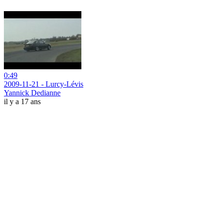
0:49
2009-11-21 - Lurcy-Lévis
Yannick Dedianne
il y a 17 ans