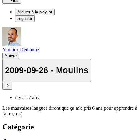
Plus
Ajouter à la playlist
Signaler
Yannick Dedianne
Suivre
2009-09-26 - Moulins
il y a 17 ans
Les mauvaises langues diront que ça m'a pris 6 ans pour apprendre à
faire ça :-)
Catégorie