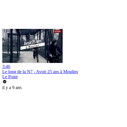
3:46
Le long de la N7 - Avoir 25 ans à Moulins
Le Point
il y a 9 ans