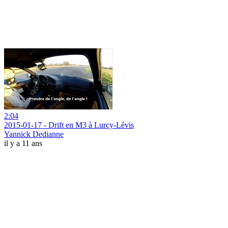
2:04
2015-01-17 - Drift en M3 à Lurcy-Lévis
Yannick Dedianne
il y a 11 ans