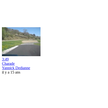
3:49
Charade
Yannick Dedianne
il y a 15 ans