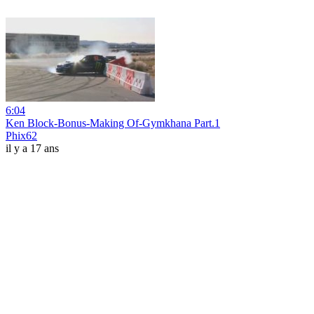
6:04
Ken Block-Bonus-Making Of-Gymkhana Part.1
Phix62
il y a 17 ans