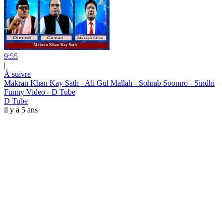
9:55
|
À suivre
Makran Khan Kay Sath - Ali Gul Mallah - Sohrab Soomro - Sindhi
Funny Video - D Tube
D Tube
il y a 5 ans