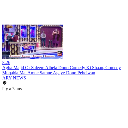
8:26
Agha Majid Or Saleem Albela Dono Comedy Ki Shaan, Comedy
Muqabla Mai Amne Samne Agaye Dono Pehelwan
ARY NEWS
il y a 3 ans