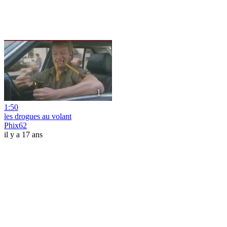
1:50
les drogues au volant
Phix62
il y a 17 ans