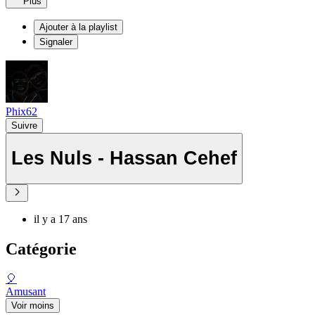
Plus
Ajouter à la playlist
Signaler
Phix62
Suivre
Les Nuls - Hassan Cehef
il y a 17 ans
Catégorie
🎈
Amusant
Voir moins