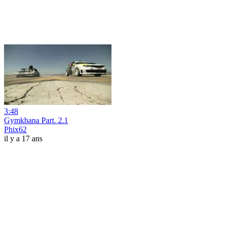
3:48
Gymkhana Part. 2.1
Phix62
il y a 17 ans