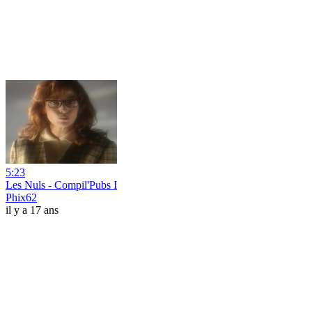
5:23
Les Nuls - Compil'Pubs I
Phix62
il y a 17 ans