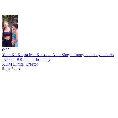
0:35
Yaha Ka Kapra Mat Kato----_AnnuSingh _funny _comedy _shorts
_video _BRbhai _ashortaday
ADM Digital Creator
il y a 3 ans