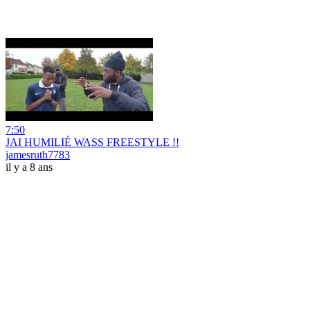
7:50
JAI HUMILIÉ WASS FREESTYLE !!
jamesruth7783
il y a 8 ans