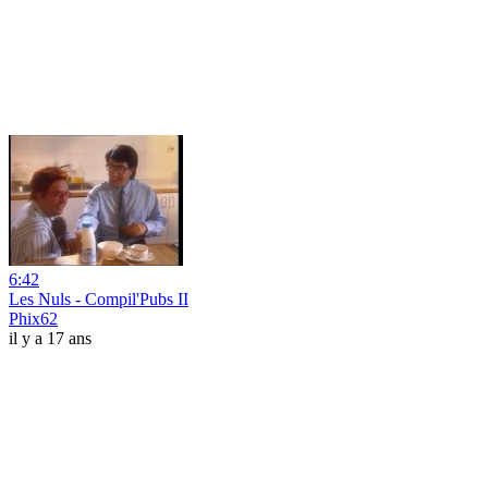
6:42
Les Nuls - Compil'Pubs II
Phix62
il y a 17 ans