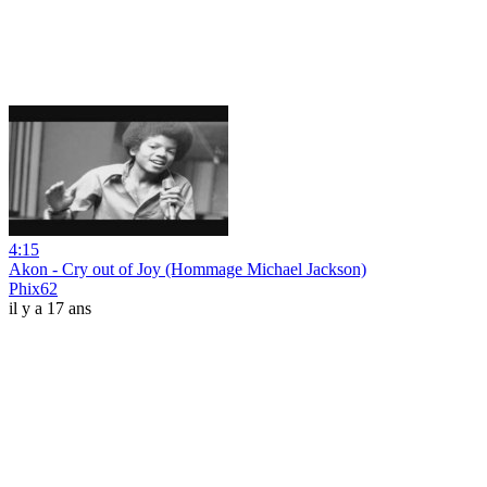
4:15
Akon - Cry out of Joy (Hommage Michael Jackson)
Phix62
il y a 17 ans