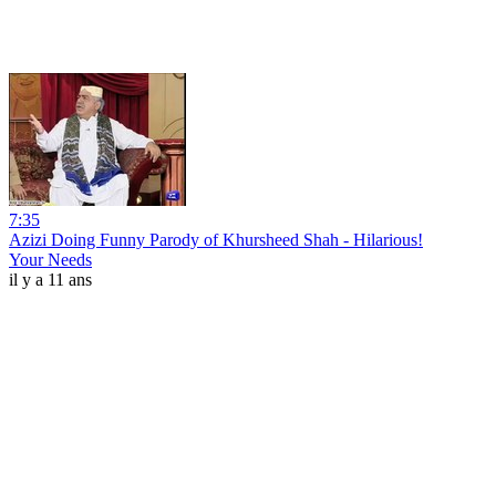
7:35
Azizi Doing Funny Parody of Khursheed Shah - Hilarious!
Your Needs
il y a 11 ans