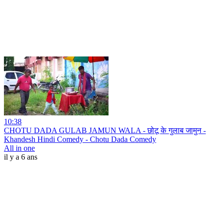
10:38
CHOTU DADA GULAB JAMUN WALA - छोटू के गुलाब जामुन -
Khandesh Hindi Comedy - Chotu Dada Comedy
All in one
il y a 6 ans