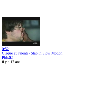
0:52
Claque au ralenti - Slap in Slow Motion
Phix62
il y a 17 ans