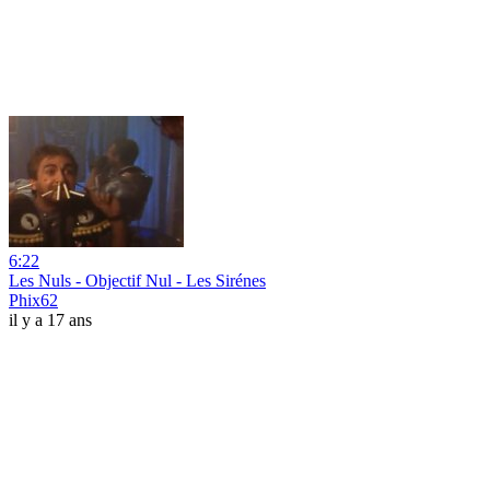
6:22
Les Nuls - Objectif Nul - Les Sirénes
Phix62
il y a 17 ans