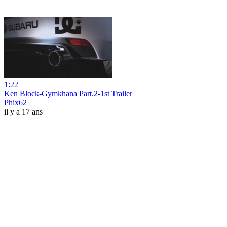
1:22
Ken Block-Gymkhana Part.2-1st Trailer
Phix62
il y a 17 ans