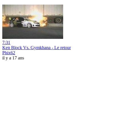
7:31
Ken Block Vs. Gymkhana - Le retour
Phix62
il y a 17 ans