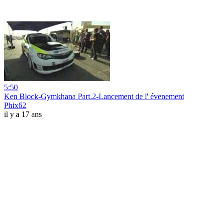
5:50
Ken Block-Gymkhana Part.2-Lancement de l' évenement
Phix62
il y a 17 ans