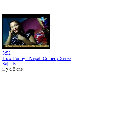
5:52
How Funny - Nepali Comedy Series
Sajhatv
il y a 8 ans