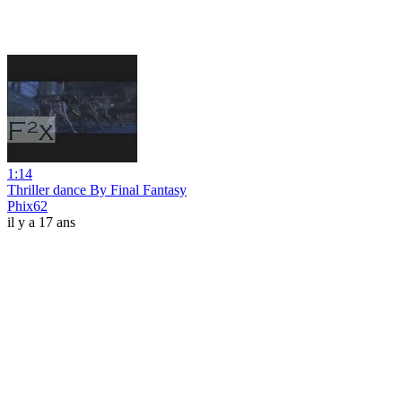
1:14
Thriller dance By Final Fantasy
Phix62
il y a 17 ans