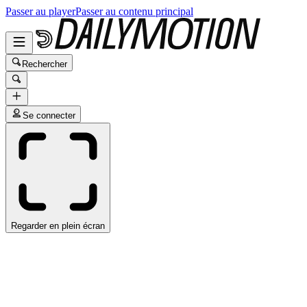
Passer au player
Passer au contenu principal
Rechercher
Se connecter
Regarder en plein écran