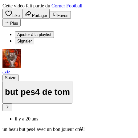
Cette vidéo fait partie du
Corner Football
Like
Partager
Favori
Plus
Ajouter à la playlist
Signaler
aziz
Suivre
but pes4 de tom
il y a 20 ans
un beau but pes4 avec un bon joueur créé!