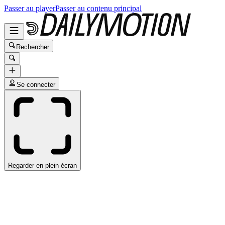
Passer au player
Passer au contenu principal
Rechercher
Se connecter
Regarder en plein écran