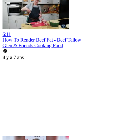
6:11
How To Render Beef Fat - Beef Tallow
Glen & Friends Cooking Food
il y a 7 ans