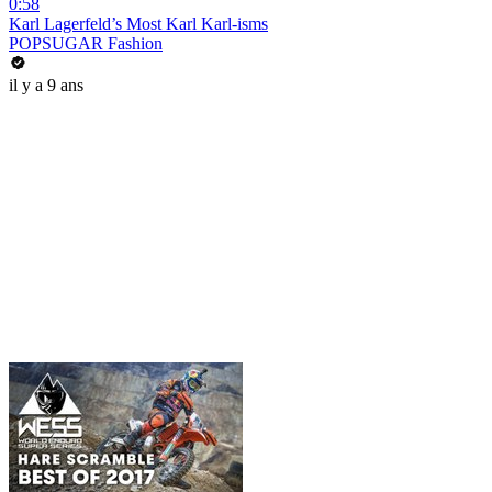
0:58
Karl Lagerfeld’s Most Karl Karl-isms
POPSUGAR Fashion
il y a 9 ans