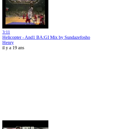
3:11
Helicopter - And1 BA:GI Mix by Sundazefosho
Henry
il y a 19 ans