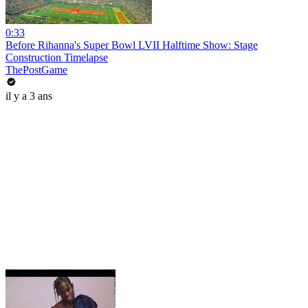
0:33
Before Rihanna's Super Bowl LVII Halftime Show: Stage
Construction Timelapse
ThePostGame
il y a 3 ans