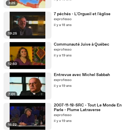
3:25
7 péchés - L'Orgueil et l'église
exprofesso
il y a 18 ans
19:25
Communauté Juive à Québec
exprofesso
il y a 19 ans
12:50
Entrevue avec Michel Sabbah
exprofesso
il y a 19 ans
7:01
2007-11-18-SRC - Tout Le Monde En
Parle - Plume Latraverse
exprofesso
il y a 19 ans
15:22