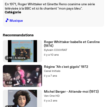
En 1971, Roger Whittaker et Ginette Reno coanime une série
télévisée à la BBC et ici ils chantent "mon pays bleu".
Catégorie
🎵
Musique
Recommandations
Roger Whittaker Isabelle et Caroline
(1974)
Sylvain COUVRAT
il y a 10 ans
3:16
|
À suivre
Régine "Ah c'est gigolo" 1972
Canal Initials
il y a 7 ans
1:59
Michel Berger - Attends-moi (1973)
Vsn One HD
il y a 2 ans