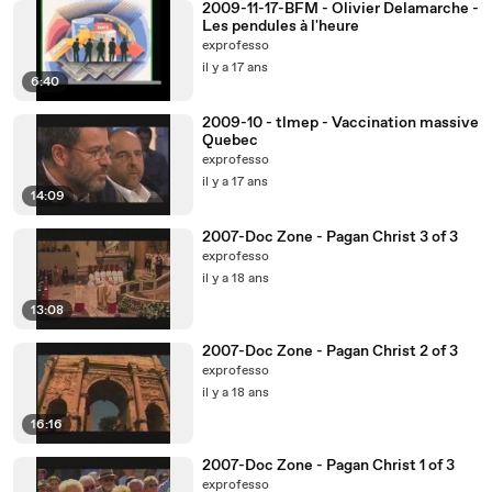
2009-11-17-BFM - Olivier Delamarche -
Les pendules à l'heure
exprofesso
il y a 17 ans
6:40
2009-10 - tlmep - Vaccination massive
Quebec
exprofesso
il y a 17 ans
14:09
2007-Doc Zone - Pagan Christ 3 of 3
exprofesso
il y a 18 ans
13:08
2007-Doc Zone - Pagan Christ 2 of 3
exprofesso
il y a 18 ans
16:16
2007-Doc Zone - Pagan Christ 1 of 3
exprofesso