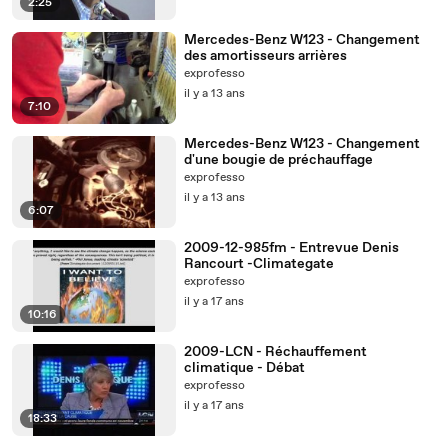
2:25
Mercedes-Benz W123 - Changement
des amortisseurs arrières
exprofesso
il y a 13 ans
7:10
Mercedes-Benz W123 - Changement
d'une bougie de préchauffage
exprofesso
il y a 13 ans
6:07
2009-12-985fm - Entrevue Denis
Rancourt -Climategate
exprofesso
il y a 17 ans
10:16
2009-LCN - Réchauffement
climatique - Débat
exprofesso
il y a 17 ans
18:33