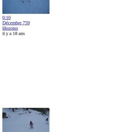
0:10
Décembre 759
lilozoiso
il y a 18 ans