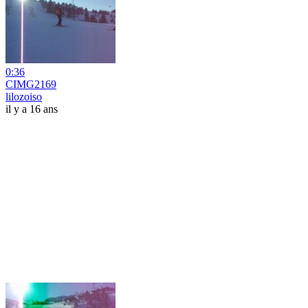
0:36
CIMG2169
lilozoiso
il y a 16 ans