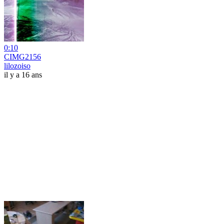
0:10
CIMG2156
lilozoiso
il y a 16 ans