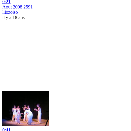
0:21
Aout 2008 2591
lilozoiso
il y a 18 ans
0:41