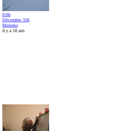
0:06
Décembre 326
lilozoiso
il y a 18 ans