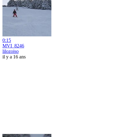
0:15
MVI_8246
lilozoiso
il y a 16 ans