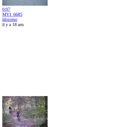
0:07
MVI_6685
lilozoiso
il y a 18 ans