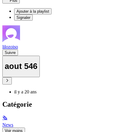
Plus
Ajouter à la playlist
Signaler
lilozoiso
Suivre
aout 546
il y a 20 ans
Catégorie
🗞
News
Voir moins