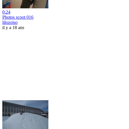
0:24
Photos scoot 016
lilozoiso
il y a 18 ans