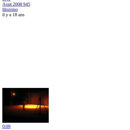
Aout 2008 945
lilozoiso
il y a 18 ans
0:09