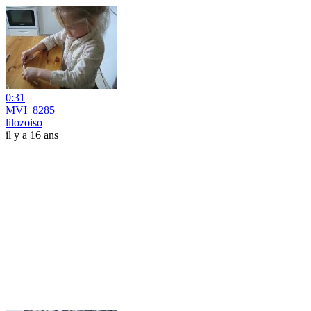
0:31
MVI_8285
lilozoiso
il y a 16 ans