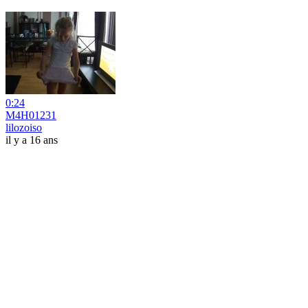
0:24
M4H01231
lilozoiso
il y a 16 ans