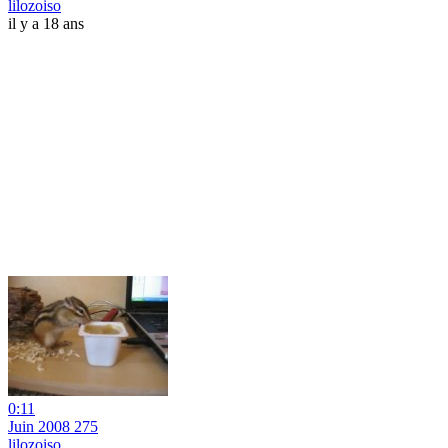
lilozoiso
il y a 18 ans
0:11
Juin 2008 275
lilozoiso