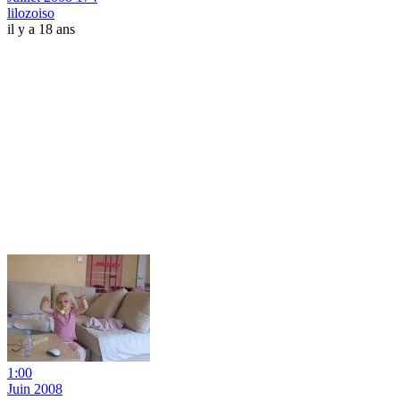
lilozoiso
il y a 18 ans
1:00
Juin 2008