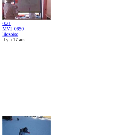
0:21
MVI_0650
lilozoiso
il y a 17 ans