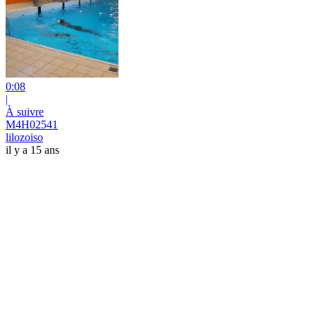
0:08
|
À suivre
M4H02541
lilozoiso
il y a 15 ans