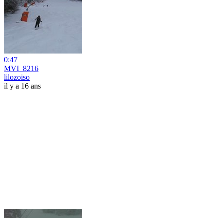
0:47
MVI_8216
lilozoiso
il y a 16 ans